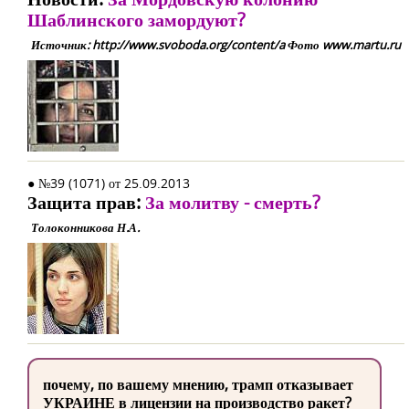
Шаблинского замордуют?
Источник: http://www.svoboda.org/content/a Фото www.martu.ru
● №39 (1071) от 25.09.2013
Защита прав:
За молитву - смерть?
Толоконникова Н.А.
почему, по вашему мнению, трамп отказывает
УКРАИНЕ в лицензии на производство ракет?