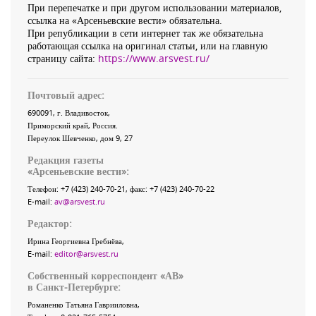
При перепечатке и при другом использовании материалов,
ссылка на «Арсеньевские вести» обязательна.
При републикации в сети интернет так же обязательна
работающая ссылка на оригинал статьи, или на главную
страницу сайта:
https://www.arsvest.ru/
Почтовый адрес:
690091
, г.
Владивосток
,
Приморский край
,
Россия
.
Переулок Шевченко
, дом 9, 27
Редакция газеты
«
Арсеньевские вести
»:
Телефон:
+7 (423) 240-70-21
, факс:
+7 (423) 240-70-22
E-mail:
av@arsvest.ru
Редактор:
Ирина Георгиевна Гребнёва,
E-mail:
editor@arsvest.ru
Собственный корреспондент «АВ»
в Санкт-Петербурге:
Романенко Татьяна Гаврииловна,