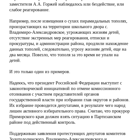
заместителя А.А. Горжей наблюдалось или бездействие, или
слабое реагирование.
Например, после извещения о сухих пирамидальных тополях,
произрастающих на территории школьного двора с.
Владимиро-Александровское, угрожающих жизням детей,
отсутствие экстренных мер реагирования, отписки и
прокуратуры, и администрации района, продлили нахождение
данных тополей, следовательно, угрозу жизням детей, еще на
два месяца. Повезло, что тополя за это время не упали на
детей.
И это только один из примеров.
Надеюсь, что президент Российской Федерации выступит с
законотворческой инициативой по отмене комиссионного
отсеивания с участием представителей органов
государственной власти при избрании глав округов и районов.
Их избрание проводится депутатами, в результате чего народ
лишен активного избирательного права. Считаю, что прокурор
Приморского края должен взять ситуацию в Партизанском
районе под действенный контроль.
Поддерживаю заявления протестующих депутатов комитетов
Золотодолинского, Владимиро-Александровского и