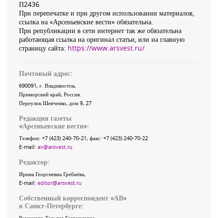
П2436
При перепечатке и при другом использовании материалов,
ссылка на «Арсеньевские вести» обязательна.
При републикации в сети интернет так же обязательна
работающая ссылка на оригинал статьи, или на главную
страницу сайта:
https://www.arsvest.ru/
Почтовый адрес:
690091
, г.
Владивосток
,
Приморский край
,
Россия
.
Переулок Шевченко
, дом 9, 27
Редакция газеты
«
Арсеньевские вести
»:
Телефон:
+7 (423) 240-70-21
, факс:
+7 (423) 240-70-22
E-mail:
av@arsvest.ru
Редактор:
Ирина Георгиевна Гребнёва,
E-mail:
editor@arsvest.ru
Собственный корреспондент «АВ»
в Санкт-Петербурге:
Романенко Татьяна Гаврииловна,