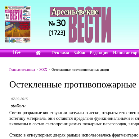
30
№
[1723]
16+
Реклама
ЗаКон
Редакция
Наши автор
Главная страница
ЖКХ
Остекленные противопожарные двери
Остекленные противопожарные 
07.03.2015
stalia.ru
Светопрозрачные конструкции визуально легки, открыты естественн
эстетику материала, они остаются предельно функциональными и с
включены в состав светопроницаемых пожарных перегородок, вход
Стекло в огнеупорных дверях раньше использовалось фрагментарно: