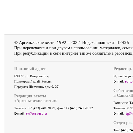
© Арсеньевские вести, 1992—2022. Индекс подписки: П2436
При перепечатке и при другом использовании материалов, ссылка
При републикации в сети интернет так же обязательна работающа
Почтовый адрес:
Редактор:
690091
, г.
Владивосток
,
Ирина Георги
Приморский край
,
Россия
.
E-mail:
edito
Переулок Шевченко
, дом 9, 27
Собственн
в Санкт-П
Редакция газеты
«
Арсеньевские вести
»:
Романенко Та
Телефон:
+7 (423) 240-70-21
, факс:
+7 (423) 240-70-22
Телефон: 8-9
E-mail:
av@arsvest.ru
E-mail:
rtg@
Отдел ре
Тел.: (423) 2