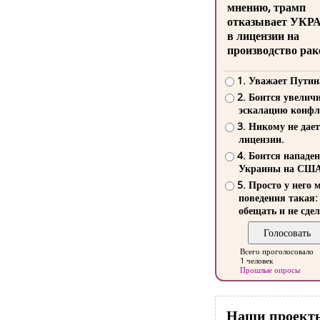
мнению, трамп
отказывает УКР
в лицензии на
производство рак
1. Уважает Путин
2. Боится увелич
эскалацию конфл
3. Никому не дает
лицензии.
4. Боится нападе
Украины на СШ
5. Просто у него 
поведения такая:
обещать и не сдел
Всего проголосовало
1 человек
Прошлые опросы
Наши проект