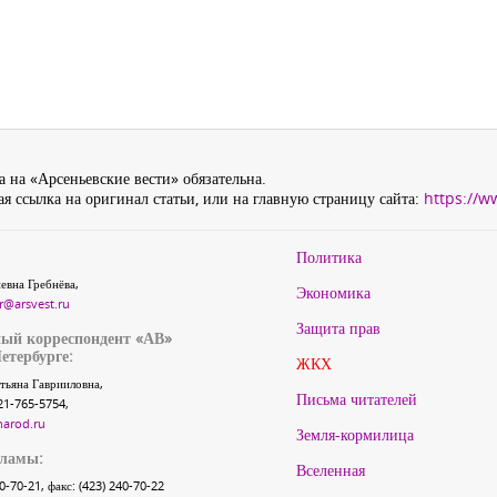
 на «Арсеньевские вести» обязательна.
я ссылка на оригинал статьи, или на главную страницу сайта:
https://w
Политика
евна Гребнёва,
Экономика
r@arsvest.ru
Защита прав
ый корреспондент «АВ»
етербурге:
ЖКХ
тьяна Гаврииловна,
Письма читателей
21-765-5754,
narod.ru
Земля-кормилица
кламы:
Вселенная
40-70-21, факс: (423) 240-70-22