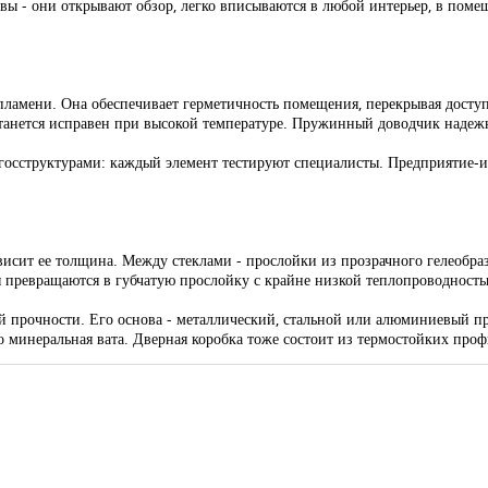
ивы - они открывают обзор, легко вписываются в любой интерьер, в пом
ламени. Она обеспечивает герметичность помещения, перекрывая доступ 
танется исправен при высокой температуре. Пружинный доводчик надежн
осструктурами: каждый элемент тестируют специалисты. Предприятие-из
зависит ее толщина. Между стеклами - прослойки из прозрачного гелеобр
я превращаются в губчатую прослойку с крайне низкой теплопроводность
ой прочности. Его основа - металлический, стальной или алюминиевый
о минеральная вата. Дверная коробка тоже состоит из термостойких проф