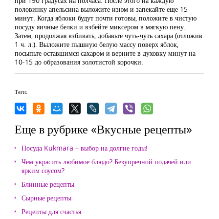
при 190 градусах на полчаса. После этого на каждую
половинку апельсина выложите изюм и запекайте еще 15
минут. Когда яблоки будут почти готовы, положите в чистую
посуду яичные белки и взбейте миксером в мягкую пену.
Затем, продолжая взбивать, добавьте чуть-чуть сахара (отложив
1 ч. л.). Выложите пышную белую массу поверх яблок,
посыпьте оставшимся сахаром и верните в духовку минут на
10-15 до образования золотистой корочки.
Теги:
Еще в рубрике «Вкусные рецепты»
Посуда Kukmara – выбор на долгие годы!
Чем украсить любимое блюдо? Безупречной подачей или
ярким соусом?
Блинные рецепты
Сырные рецепты
Рецепты для счастья