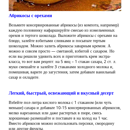
Абрикосы с орехами
Возьмите консервированные абрикосы (из компота, например)
каждую половинку нафаршируйте смесью из измельченных
орехов и тертого шоколада. Выложите абрикосы с орехами на
блюдо, залейте взбитыми сливками и посыпьте тертым
шоколадом. Можно залить абрикосы заварным кремом. А
можно и совсем просто — сметаной, взбитой с сахаром. Но
если вы решили удивить всех и приготовить крем экстра-
класса, то вот вам рецепт: на 5 яиц – 1 стакан сахара, 2 ст. л.
муки смешайте и залейте 3 стаканами холодного молока и,
помешивая, варите до загустения, затем добавьте ванильный
сахар и охладите.
Легкий, быстрый, освежающий и вкусный десерт
Взбейте пол-литра кислого молока с 1 стаканом (или чуть
меньше) сахара и добавьте 10-15 консервированных абрикосов,
мелко нарезанных или даже растертых в пюре, смесь
хорошенько размешайте и поставьте в на холод на 1 час.
Вместо абрикосов можно использовать персики, смородину
или другие фрукты.