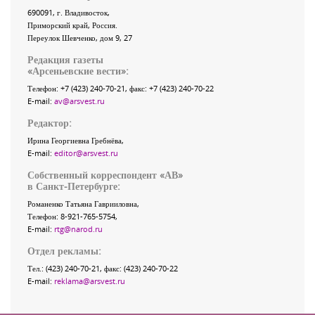
690091
, г.
Владивосток
,
Приморский край
,
Россия
.
Переулок Шевченко
, дом 9, 27
Редакция газеты
«
Арсеньевские вести
»:
Телефон:
+7 (423) 240-70-21
, факс:
+7 (423) 240-70-22
E-mail:
av@arsvest.ru
Редактор:
Ирина Георгиевна Гребнёва,
E-mail:
editor@arsvest.ru
Собственный корреспондент «АВ»
в Санкт-Петербурге:
Романенко Татьяна Гаврииловна,
Телефон: 8-921-765-5754,
E-mail:
rtg@narod.ru
Отдел рекламы:
Тел.: (423) 240-70-21, факс: (423) 240-70-22
E-mail:
reklama@arsvest.ru