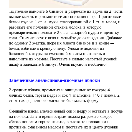
Тщательно вымойте 6 бананов и разрежьте их вдоль на 2 части,
выньте мякоть и разомните ее до состояния пюре. Приготовьте
белый соус из 1 ст. л. муки, спассерованной с 1 ст. л. масла, и
разбавьте его половиной стакана молока, в которую
предварительно положите 2 ст. л. сахарной пудры и щепотку
соли. Снимите соус с огня и мешайте до охлаждения. Добавьте
по одному 3 желтка, пюре их мякоти бананов и в конце —
белки, взбитые в крепкую пену. Уложите лодочки из
банановой кожуры на смазанной маслом противень и
наполните их кремом. Поставьте в сильно нагретый духовой
шкаф и запекайте 6 минут. Очень вкусно и необычно!
Запеченные апельсиново-изюмные яблоки
2 средних яблока, промытых и очищенных от кожуры, 4
яичных белка, тертая цедра и сок 1 апельсина, 110 г изюма, 2
ст. л. сахара, немного масла, чтобы смазать форму.
Смешайте изюм, апельсиновый сок и цедру и оставьте в посуде
на полчаса. За это время острым ножом разрежьте каждое
яблоко пополам горизонтально, разложите половинки на
противне, смазанном маслом и поставьте их в центр духовки