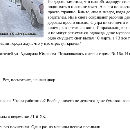
По дороге заметила, что наш 35 маршрут стои
подниматься никто не хочет. А снега по колен
просто страшно. Как-то, еще в январе, когда д
водителем. Им в снега сокращают рабочий день
дорогам просто опасно. С утра никто почти и 
видела, как съезжали вниз. И правильно, в янв
и не могут разъехаться, однажды даже мусоров
одно смущает: снег выпал 10 марта, а 13 все 
ции города ждут, что у нас отрастут крылья?
 жителей ул. Адмирала Юмашева. Пожаловались жители с дома № 16а. И 
 Вот, посмотрите, на наш двор.
ирали. Что за работники? Вообще ничего не делается, даже бумажки валяю
была в ведомстве 71-й УК.
хоть раз почистили. Один раз из машины песком посыпали.