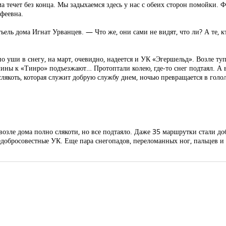
а течет без конца. Мы задыхаемся здесь у нас с обеих сторон помойки. 
феевна.
ль дома Игнат Урванцев. — Что же, они сами не видят, что ли? А те, кт
о уши в снегу, на март, очевидно, надеется и УК «Эгершельд». Возле туп
ины к «Тинро» подъезжают… Протоптали колею, где-то снег подтаял. А в
лякоть, которая служит добрую службу днем, ночью превращается в голол
с возле дома полно слякоти, но все подтаяло. Даже 35 маршрутки стали до
недобросовестные УК. Еще пара снегопадов, переломанных ног, пальцев и 