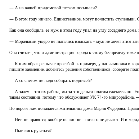
— А на вашей придомовой песком посыпали?
— В этом году ничего. Единственное, могут почистить ступеньки. О
Как она сообщила, ее муж в этом году упал на углу соседнего дома, 
— Моральный ущерб не пытались взыскать – муж не хочет этим зан
Она считает, что и администрация города к этому беспределу тоже пр
— К ним обращаешься с просьбой: к примеру, у нас лампочка в ко
пишите заявление, добейтесь решения собственников, соберите под
— А со снегом не надо собирать подписей?
— А зачем – это их работа, мы за это деньги платим ежемесячно. Эт
таком состоянии, потому что обслуживает УК 71-го микрорайона, 
По дороге нам попадается жительница дома Мария Федорова. Нравитс
— Нет, не нравятся, вообще не чистят – ничего не делают. И в кори
— Пытались ругаться?