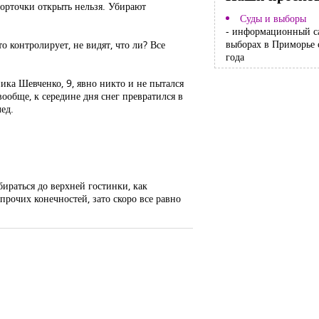
Форточки открыть нельзя. Убирают
Суды и выборы
- информационный с
выборах в Приморье 
о контролирует, не видят, что ли? Все
года
ика Шевченко, 9, явно никто и не пытался
ообще, к середине дня снег превратился в
ед.
бираться до верхней гостинки, как
прочих конечностей, зато скоро все равно