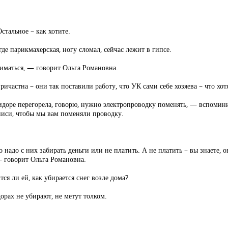
стальное – как хотите.
где парикмахерская, ногу сломал, сейчас лежит в гипсе.
иматься, — говорит Ольга Романовна.
ичастна – они так поставили работу, что УК сами себе хозяева – что хотя
ридоре перегорела, говорю, нужно электропроводку поменять, — вспомин
писи, чтобы мы вам поменяли проводку.
о надо с них забирать деньги или не платить. А не платить – вы знаете,
— говорит Ольга Романовна.
я ли ей, как убирается снег возле дома?
дорах не убирают, не метут толком.