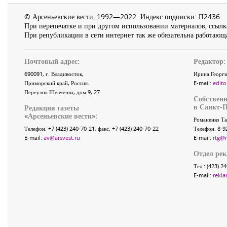
© Арсеньевские вести, 1992—2022. Индекс подписки: П2436
При перепечатке и при другом использовании материалов, ссылка
При републикации в сети интернет так же обязательна работающа
Почтовый адрес:
Редактор:
690091
, г.
Владивосток
,
Ирина Георги
Приморский край
,
Россия
.
E-mail:
edito
Переулок Шевченко
, дом 9, 27
Собственн
в Санкт-П
Редакция газеты
«
Арсеньевские вести
»:
Романенко Та
Телефон:
+7 (423) 240-70-21
, факс:
+7 (423) 240-70-22
Телефон: 8-9
E-mail:
av@arsvest.ru
E-mail:
rtg@
Отдел ре
Тел.: (423) 2
E-mail:
rekla