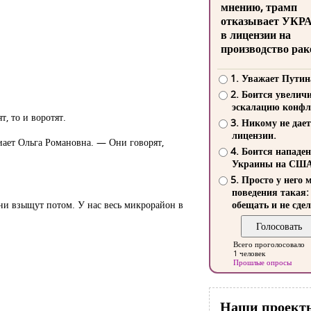
мнению, трамп
отказывает УКР
в лицензии на
производство рак
1. Уважает Путин
2. Боится увелич
эскалацию конфл
т, то и воротят.
3. Никому не дает
лицензии.
иает Ольга Романовна. — Они говорят,
4. Боится нападе
Украины на СШ
5. Просто у него 
поведения такая:
 они взыщут потом. У нас весь микрорайон в
обещать и не сдел
Всего проголосовало
1 человек
Прошлые опросы
Наши проект