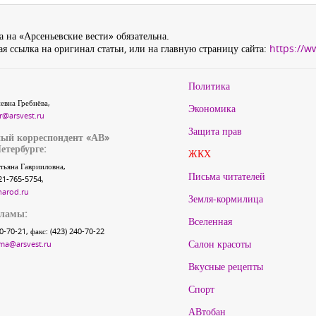
 на «Арсеньевские вести» обязательна.
я ссылка на оригинал статьи, или на главную страницу сайта:
https://w
Политика
евна Гребнёва,
Экономика
r@arsvest.ru
Защита прав
ый корреспондент «АВ»
етербурге:
ЖКХ
тьяна Гаврииловна,
Письма читателей
21-765-5754,
narod.ru
Земля-кормилица
кламы:
Вселенная
40-70-21, факс: (423) 240-70-22
Салон красоты
ma@arsvest.ru
Вкусные рецепты
Спорт
АВтобан