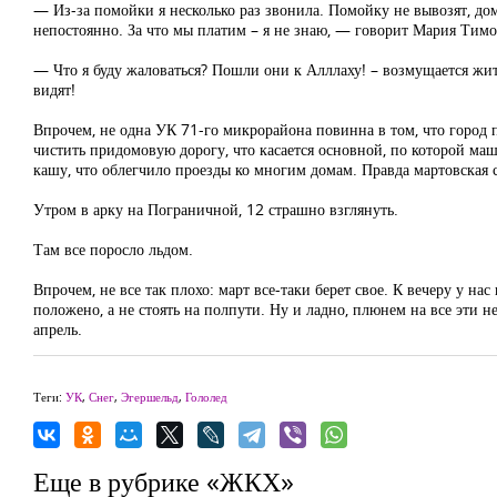
— Из-за помойки я несколько раз звонила. Помойку не вывозят, дом
непостоянно. За что мы платим – я не знаю, — говорит Мария Тимо
— Что я буду жаловаться? Пошли они к Алллаху! – возмущается житье
видят!
Впрочем, не одна УК 71-го микрорайона повинна в том, что город п
чистить придомовую дорогу, что касается основной, по которой маш
кашу, что облегчило проезды ко многим домам. Правда мартовская с
Утром в арку на Пограничной, 12 страшно взглянуть.
Там все поросло льдом.
Впрочем, не все так плохо: март все-таки берет свое. К вечеру у на
положено, а не стоять на полпути. Ну и ладно, плюнем на все эти 
апрель.
Теги:
УК
,
Снег
,
Эгершельд
,
Гололед
Еще в рубрике «ЖКХ»