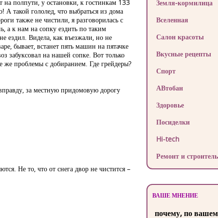
т на полпути, у остановки, к гостинкам 133
Земля-кормилица
о! А такой гололед, что выбраться из дома
ороги также не чистили, я разговорилась с
Вселенная
, а к нам на сопку ездить по таким
Салон красоты
не ездил. Видела, как въезжали, но не
аре, бывает, встанет пять машин на пятачке
Вкусные рецепты
оз забуксовал на нашей сопке. Вот только
те же проблемы с добиранием. Где грейдеры?
Спорт
АВтобан
вправду, за местную придомовую дорогу
Здоровье
Посиделки
Hi-tech
Ремонт и строитель
тся. Не то, что от снега двор не чистится –
ВАШЕ МНЕНИЕ
почему, по вашем