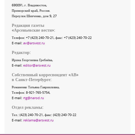
690091
, г.
Владивосток
,
Приморский край
,
Россия
.
Переулок Шевченко
, дом 9, 27
Редакция газеты
«
Арсеньевские вести
»:
Телефон:
+7 (423) 240-70-21
, факс:
+7 (423) 240-70-22
E-mail:
av@arsvest.ru
Редактор:
Ирина Георгиевна Гребнёва,
E-mail:
editor@arsvest.ru
Собственный корреспондент «АВ»
в Санкт-Петербурге:
Романенко Татьяна Гаврииловна,
Телефон: 8-921-765-5754,
E-mail:
rtg@narod.ru
Отдел рекламы:
Тел.: (423) 240-70-21, факс: (423) 240-70-22
E-mail:
reklama@arsvest.ru