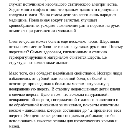
служит источником небольшого статического электричества.
Ходит много мифов о том, что давным-давно это придумали
колдуны и маги. Но на самом деле это всего лишь народная
медицина. Повязанная вокруг запястья, улучшает
кровообращение, ускоряет заживление ран и порезов на руке,
помогает при растяжении сухожилий.
Сняв ее сустав может болеть еще несколько часов. Шерстяная
нитка помогает от боли не только в суставах рук и ног. Почему
шерстяная? Самым здоровым, гигиеничным и отлично
терморегулирующим материалом считается шерсть. Ее
структура позволяет коже дышать.
Мало того, она обладает целебными свойствами. Исстари люди
избавлялись от зубной или головной боли, от болей в
пояснице, прикладывая к больным местам натуральную,
неокрашенную шерсть. В старину недоношенных детей клали
в овечью шерсть. Дело в том, что волокна натуральной,
неокрашенной шерсти, состриженной с живого животного и
не обработанной никакими химикатами, покрыты животным
воском - ланолином, который составляет до 12 процентов веса
шерсти. Это ценное вещество специально добывают, чтобы
использовать в качестве основы для косметических кремов и
мазей.