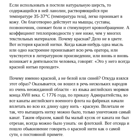
Если использовать в постели натуральную шерсть, то
содержащийся в ней ланолин, растворяющийся при
температуре 35-37°С (температура тела), легко проникает в
кожу. Он благотворно действует на мышцы, суставы,
позвоночник, снимает боли и стимулирует кровообращение. А
коэффициент теплопроводности у нее ниже, чем у многих
текстильных материалов. Почему красная? Дело не в цвете.
Вот история красной нитки. Когда какая-нибудь одна мысль
или одно настроение пронизывает всю речь оратора, или
чувствуется в литературном произведении, или вновь и вновь
возникает в деятельности человека, говорят: «Это у него всегда
красной нитью проходит».
Почему именно красной, а не белой или синей? Откуда взялся
этот образ? Оказывается, он вошел в речь нескольких народов
из очень неожиданной области - из языка английских моряков
конца XVIII века. С 1776 года, по приказу Адмиралтейства, во
все канаты английского военного флота на фабриках начали
вплетать во всю их длину одну нить - красную. Вплетали ее
так, что вытащить нитку можно было, только уничтожив самый
канат. Таким образом, какой бы малый кусок от каната ни был
отрезан, всегда можно было узнать: он флотский. Вот отсюда и
пошло обыкновение говорить о красной нити как о самой
сути, о постоянной примете.