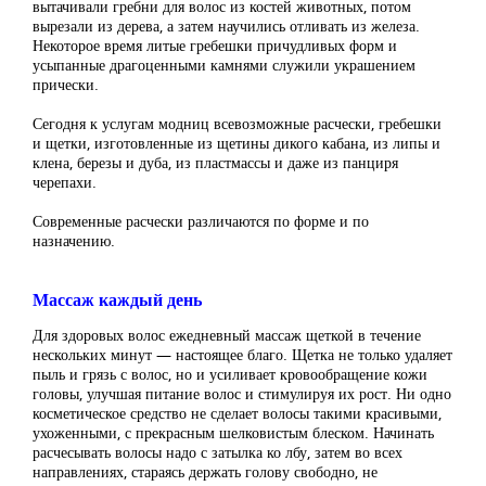
вытачивали гребни для волос из костей животных, потом
вырезали из дерева, а затем научились отливать из железа.
Некоторое время литые гребешки причудливых форм и
усыпанные драгоценными камнями служили украшением
прически.
Сегодня к услугам модниц всевозможные расчески, гребешки
и щетки, изготовленные из щетины дикого кабана, из липы и
клена, березы и дуба, из пластмассы и даже из панциря
черепахи.
Современные расчески различаются по форме и по
назначению.
Массаж каждый день
Для здоровых волос ежедневный массаж щеткой в течение
нескольких минут — настоящее благо. Щетка не только удаляет
пыль и грязь с волос, но и усиливает кровообращение кожи
головы, улучшая питание волос и стимулируя их рост. Ни одно
косметическое средство не сделает волосы такими красивыми,
ухоженными, с прекрасным шелковистым блеском. Начинать
расчесывать волосы надо с затылка ко лбу, затем во всех
направлениях, стараясь держать голову свободно, не