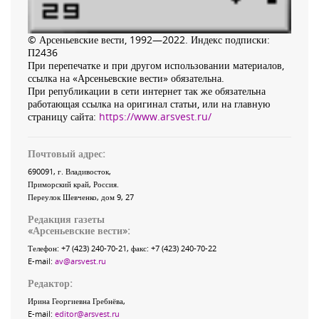
© Арсеньевские вести, 1992—2022. Индекс подписки:
П2436
При перепечатке и при другом использовании материалов,
ссылка на «Арсеньевские вести» обязательна.
При републикации в сети интернет так же обязательна
работающая ссылка на оригинал статьи, или на главную
страницу сайта:
https://www.arsvest.ru/
Почтовый адрес:
690091
, г.
Владивосток
,
Приморский край
,
Россия
.
Переулок Шевченко
, дом 9, 27
Редакция газеты
«
Арсеньевские вести
»:
Телефон:
+7 (423) 240-70-21
, факс:
+7 (423) 240-70-22
E-mail:
av@arsvest.ru
Редактор:
Ирина Георгиевна Гребнёва,
E-mail:
editor@arsvest.ru