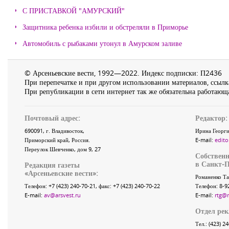
С ПРИСТАВКОЙ "АМУРСКИЙ"
Защитника ребенка избили и обстреляли в Приморье
Автомобиль с рыбаками утонул в Амурском заливе
© Арсеньевские вести, 1992—2022. Индекс подписки: П2436
При перепечатке и при другом использовании материалов, ссылка
При републикации в сети интернет так же обязательна работающа
Почтовый адрес:
Редактор:
690091
, г.
Владивосток
,
Ирина Георги
Приморский край
,
Россия
.
E-mail:
edito
Переулок Шевченко
, дом 9, 27
Собственн
в Санкт-П
Редакция газеты
«
Арсеньевские вести
»:
Романенко Та
Телефон:
+7 (423) 240-70-21
, факс:
+7 (423) 240-70-22
Телефон: 8-9
E-mail:
av@arsvest.ru
E-mail:
rtg@
Отдел ре
Тел.: (423) 2