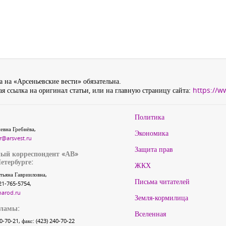
 на «Арсеньевские вести» обязательна.
я ссылка на оригинал статьи, или на главную страницу сайта:
https://w
Политика
евна Гребнёва,
Экономика
r@arsvest.ru
Защита прав
ый корреспондент «АВ»
етербурге:
ЖКХ
тьяна Гаврииловна,
Письма читателей
21-765-5754,
narod.ru
Земля-кормилица
кламы:
Вселенная
40-70-21, факс: (423) 240-70-22