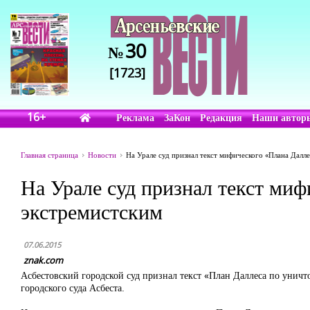
30
№
[1723]
16+
Реклама
ЗаКон
Редакция
Наши автор
Главная страница
Новости
На Урале суд признал текст мифического «Плана Дал
На Урале суд признал текст ми
экстремистским
07.06.2015
znak.com
Асбестовский городской суд признал текст «План Даллеса по унич
городского суда Асбеста.