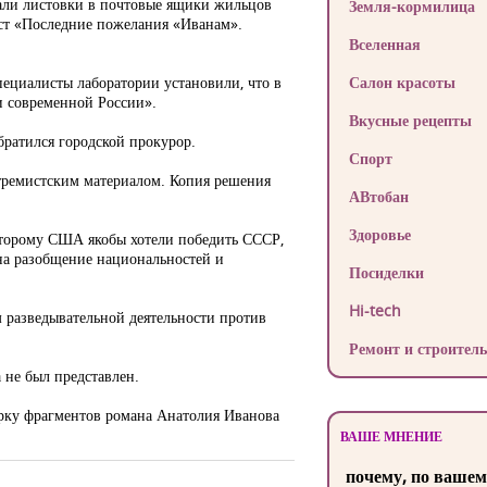
осали листовки в почтовые ящики жильцов
Земля-кормилица
кст «Последние пожелания «Иванам».
Вселенная
ециалисты лаборатории установили, что в
Салон красоты
и современной России».
Вкусные рецепты
братился городской прокурор.
Спорт
стремистским материалом. Копия решения
АВтобан
Здоровье
которому США якобы хотели победить СССР,
на разобщение национальностей и
Посиделки
Hi-tech
 разведывательной деятельности против
Ремонт и строитель
 не был представлен.
орку фрагментов романа Анатолия Иванова
ВАШЕ МНЕНИЕ
почему, по вашем