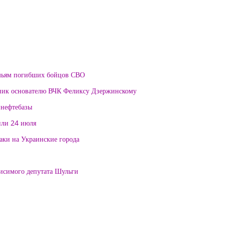
мьям погибших бойцов СВО
тник основателю ВЧК Феликсу Дзержинскому
 нефтебазы
или 24 июля
таки на Украинские города
висимого депутата Шульги