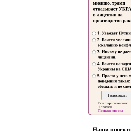
мнению, трамп
отказывает УКР
в лицензии на
производство рак
1. Уважает Путин
2. Боится увелич
эскалацию конфл
3. Никому не дает
лицензии.
4. Боится нападе
Украины на СШ
5. Просто у него 
поведения такая:
обещать и не сдел
Всего проголосовало
1 человек
Прошлые опросы
Наши проект