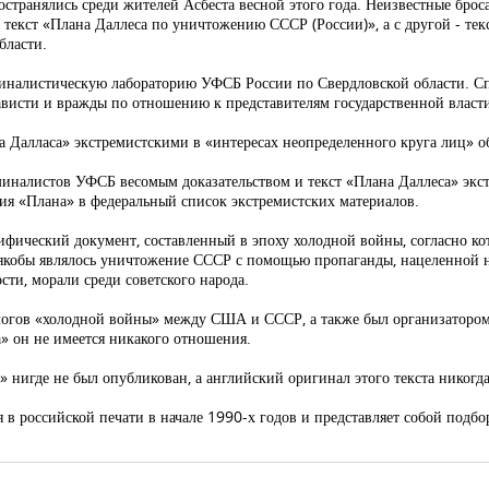
ространялись среди жителей Асбеста весной этого года. Неизвестные бр
 текст «Плана Даллеса по уничтожению СССР (России)», а с другой - те
бласти.
иналистическую лабораторию УФСБ России по Свердловской области. Сп
ависти и вражды по отношению к представителям государственной власт
на Далласа» экстремистскими в «интересах неопределенного круга лиц» о
миналистов УФСБ весомым доказательством и текст «Плана Даллеса» эк
ия «Плана» в федеральный список экстремистских материалов.
мифический документ, составленный в эпоху холодной войны, согласно 
а якобы являлось уничтожение СССР с помощью пропаганды, нацеленной 
ти, морали среди советского народа.
логов «холодной войны» между США и СССР, а также был организатором
» он не имеется никакого отношения.
 нигде не был опубликован, а английский оригинал этого текста никогда
 в российской печати в начале 1990-х годов и представляет собой подб