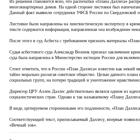
Из решения становится ясно, что распечатки «Плана Даллеса» расп
многоквартирных домов. На одной стороне листовки был напечатан
Данный факт выявили сотрудники УФСБ России по Свердловской о
Листовки были направлены на лингвистическую экспертизу в крим
тексте содержится информация, направленная «на возбуждение нен
После этого в суд Асбеста с требованием признать материалы «Пла
Судья асбестового суда Александр Вознюк признал заключение кри
суда была направлена в Министерство юстиции России для включен
Стоит отметить, что в России «План Даллеса» известен как некий 
тайно морально разлагая советское общество. Целью данного план
социальных групп, на потерю традиций и уничтожение нравственнос
Директор ЦРУ Аллен Даллес действительно являлся одним из идео
социалистических стран. Однако к так называемому «Плану Даллеса
В виде, цитируемом сторонниками его подлинности, «План Даллеса»
Соответствующий текст, приписываемый Даллесу, впервые появился
«Вечный зов».