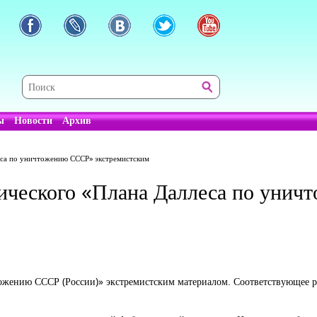
ы
Новости
Архив
леса по уничтожению СССР» экстремистским
фического «Плана Даллеса по уни
тожению СССР (России)» экстремистским материалом. Соответствующее р