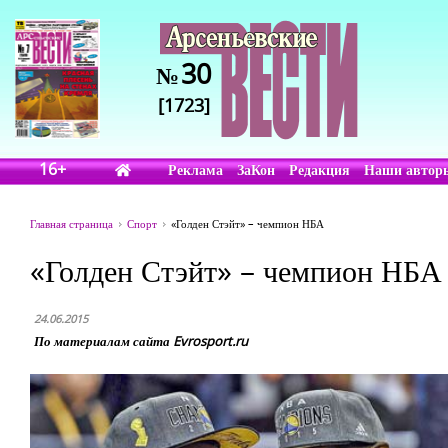
30
№
[1723]
16+
Реклама
ЗаКон
Редакция
Наши автор
Главная страница
Спорт
«Голден Стэйт» – чемпион НБА
«Голден Стэйт» – чемпион НБА
24.06.2015
По материалам сайта Evrosport.ru