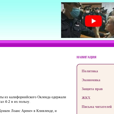
НАВИГАЦИЯ
Политика
Экономика
Защита прав
сты из калифорнийского Окленда одержали
ЖКХ
ал 4-2 в их пользу.
Письма читателей
Куикен Лоанс Арене» в Кливленде, и