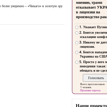
мнению, трамп
е более уверенно – «Чикаго» в золотую эру
отказывает УКР
в лицензии на
производство рак
1. Уважает Путин
2. Боится увелич
эскалацию конфл
3. Никому не дает
лицензии.
4. Боится нападе
Украины на СШ
5. Просто у него 
поведения такая:
обещать и не сдел
Всего проголосовало
1 человек
Прошлые опросы
Наши проект