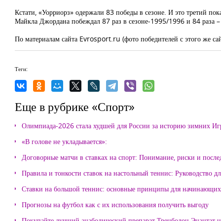
Кстати, «Уорриорз» одержали 83 победы в сезоне. И это третий пок
Майкла Джордана побеждал 87 раз в сезоне-1995/1996 и 84 раза –
По материалам сайта Evrosport.ru (фото победителей с этого же сай
Теги:
Еще в рубрике «Спорт»
Олимпиада-2026 стала худшей для России за историю зимних Иг
«В голове не укладывается»:
Договорные матчи в ставках на спорт: Понимание, риски и после
Правила и тонкости ставок на настольный теннис: Руководство д
Ставки на большой теннис: основные принципы для начинающих
Прогнозы на футбол как с их использования получить выгоду
Покупайте лучший анаболический препарат Тренболон Энантат на