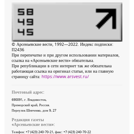
© Арсеньевские вести, 1992—2022. Индекс подписки:
П2436
При перепечатке и при другом использовании материалов,
ссылка на «Арсеньевские вести» обязательна.
При републикации в сети интернет так же обязательна
работающая ссылка на оригинал статьи, или на главную
страницу сайта:
https://www.arsvest.ru/
Почтовый адрес:
690091
, г.
Владивосток
,
Приморский край
,
Россия
.
Переулок Шевченко
, дом 9, 27
Редакция газеты
«
Арсеньевские вести
»:
Телефон:
+7 (423) 240-70-21
, факс:
+7 (423) 240-70-22