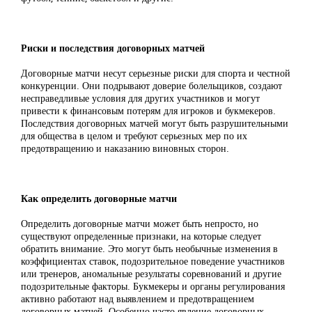
Риски и последствия договорных матчей
Договорные матчи несут серьезные риски для спорта и честной
конкуренции. Они подрывают доверие болельщиков, создают
несправедливые условия для других участников и могут
привести к финансовым потерям для игроков и букмекеров.
Последствия договорных матчей могут быть разрушительными
для общества в целом и требуют серьезных мер по их
предотвращению и наказанию виновных сторон.
Как определить договорные матчи
Определить договорные матчи может быть непросто, но
существуют определенные признаки, на которые следует
обратить внимание. Это могут быть необычные изменения в
коэффициентах ставок, подозрительное поведение участников
или тренеров, аномальные результаты соревнований и другие
подозрительные факторы. Букмекеры и органы регулирования
активно работают над выявлением и предотвращением
договорных матчей. Особенно часто явление договорных