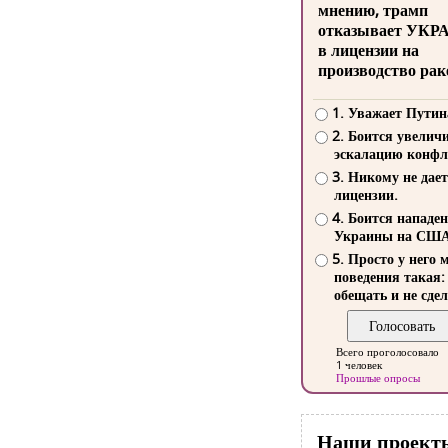
мнению, трамп
отказывает УКР
в лицензии на
производство рак
1. Уважает Путин
2. Боится увелич
эскалацию конфл
3. Никому не дает
лицензии.
4. Боится нападе
Украины на СШ
5. Просто у него 
поведения такая:
обещать и не сдел
Всего проголосовало
1 человек
Прошлые опросы
Наши проект