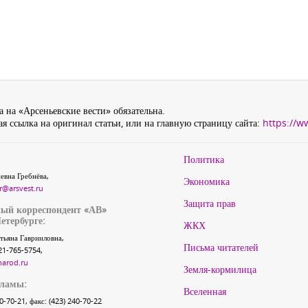
 на «Арсеньевские вести» обязательна.
я ссылка на оригинал статьи, или на главную страницу сайта:
https://w
Политика
евна Гребнёва,
Экономика
r@arsvest.ru
Защита прав
ый корреспондент «АВ»
етербурге:
ЖКХ
тьяна Гаврииловна,
Письма читателей
21-765-5754,
narod.ru
Земля-кормилица
кламы:
Вселенная
40-70-21, факс: (423) 240-70-22