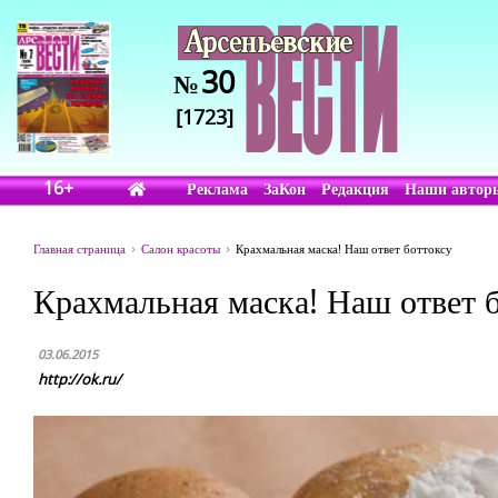
30
№
[1723]
16+
Реклама
ЗаКон
Редакция
Наши автор
Главная страница
Салон красоты
Крахмальная маска! Наш ответ боттоксу
Крахмальная маска! Наш ответ 
03.06.2015
http://ok.ru/