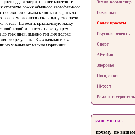
простое, да и затраты на нее копеечные.
Земля-кормилица
ну столовую ложку обычного картофельного
 с половиной стакана кипятка и варить до
Вселенная
вых ложек морковного сока и одну столовую
Салон красоты
ка готова. Наносить крахмальную маску
теплой водой и нанести на кожу крем.
Вкусные рецепты
 до трех дней, именно три дня подряд
тивного результата. Крахмальная маска
Спорт
тлично уменьшает мелкие морщинки.
АВтобан
Здоровье
Посиделки
Hi-tech
Ремонт и строитель
ВАШЕ МНЕНИЕ
почему, по вашем