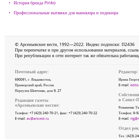
История бренда Pinko
Профессиональные вытяжки для маникюра и педикюра
© Арсеньевские вести, 1992—2022. Индекс подписки: П2436
При перепечатке и при другом использовании материалов, ссылка
При републикации в сети интернет так же обязательна работающа
Почтовый адрес:
Редактор:
690091
, г.
Владивосток
,
Ирина Георги
Приморский край
,
Россия
.
E-mail:
edito
Переулок Шевченко
, дом 9, 27
Собственн
в Санкт-П
Редакция газеты
«
Арсеньевские вести
»:
Романенко Та
Телефон:
+7 (423) 240-70-21
, факс:
+7 (423) 240-70-22
Телефон: 8-9
E-mail:
av@arsvest.ru
E-mail:
rtg@
Отдел ре
Тел.: (423) 2