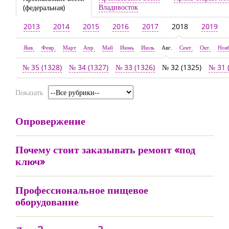
Владивосток
(федеральная)
2013
2014
2015
2016
2017
2018
2019
Янв.
Февр.
Март
Апр.
Май
Июнь
Июль
Авг.
Сент.
Окт.
Ноя
№ 35 (1328)
№ 34 (1327)
№ 33 (1326)
№ 32 (1325)
№ 31 
Показать
Опровержение
Почему стоит заказывать ремонт «под
ключ»
Профессиональное пищевое
оборудование