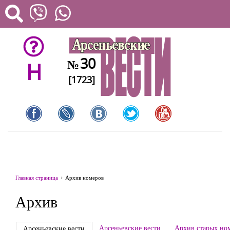
30
№
H
[1723]
Главная страница
Архив номеров
Архив
Арсеньевские вести
Архив старых но
Арсеньевские вести