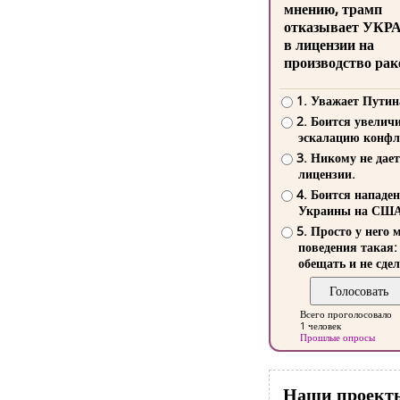
мнению, трамп
отказывает УКР
в лицензии на
производство рак
1. Уважает Путин
2. Боится увелич
эскалацию конфл
3. Никому не дает
лицензии.
4. Боится нападе
Украины на СШ
5. Просто у него 
поведения такая:
обещать и не сдел
Всего проголосовало
1 человек
Прошлые опросы
Наши проект