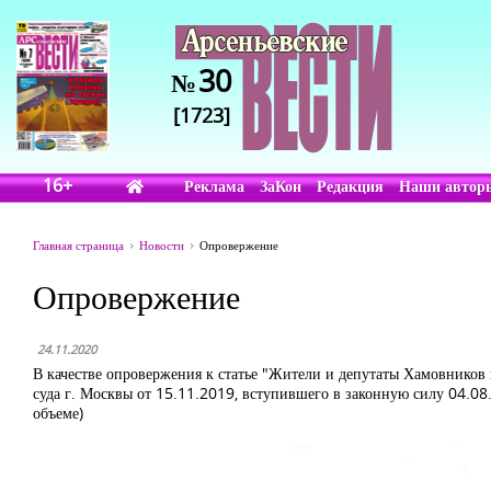
30
№
[1723]
16+
Реклама
ЗаКон
Редакция
Наши автор
Главная страница
Новости
Опровержение
Опровержение
24.11.2020
В качестве опровержения к статье "Жители и депутаты Хамовников
суда г. Москвы от 15.11.2019, вступившего в законную силу 04.0
объеме)