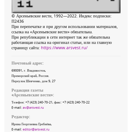
© Арсеньевские вести, 1992—2022. Индекс подписки:
П2436
При перепечатке и при другом использовании материалов,
ссылка на «Арсеньевские вести» обязательна.
При републикации в сети интернет так же обязательна
работающая ссылка на оригинал статьи, или на главную
страницу сайта:
https://www.arsvest.ru/
Почтовый адрес:
690091
, г.
Владивосток
,
Приморский край
,
Россия
.
Переулок Шевченко
, дом 9, 27
Редакция газеты
«
Арсеньевские вести
»:
Телефон:
+7 (423) 240-70-21
, факс:
+7 (423) 240-70-22
E-mail:
av@arsvest.ru
Редактор:
Ирина Георгиевна Гребнёва,
E-mail:
editor@arsvest.ru