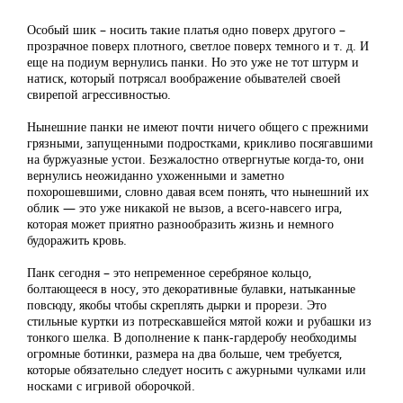
Особый шик – носить такие платья одно поверх другого –
прозрачное поверх плотного, светлое поверх темного и т. д. И
еще на подиум вернулись панки. Но это уже не тот штурм и
натиск, который потрясал воображение обывателей своей
свирепой агрессивностью.
Нынешние панки не имеют почти ничего общего с прежними
грязными, запущенными подростками, крикливо посягавшими
на буржуазные устои. Безжалостно отвергнутые когда-то, они
вернулись неожиданно ухоженными и заметно
похорошевшими, словно давая всем понять, что нынешний их
облик — это уже никакой не вызов, а всего-навсего игра,
которая может приятно разнообразить жизнь и немного
будоражить кровь.
Панк сегодня – это непременное серебряное кольцо,
болтающееся в носу, это декоративные булавки, натыканные
повсюду, якобы чтобы скреплять дырки и прорези. Это
стильные куртки из потрескавшейся мятой кожи и рубашки из
тонкого шелка. В дополнение к панк-гардеробу необходимы
огромные ботинки, размера на два больше, чем требуется,
которые обязательно следует носить с ажурными чулками или
носками с игривой оборочкой.