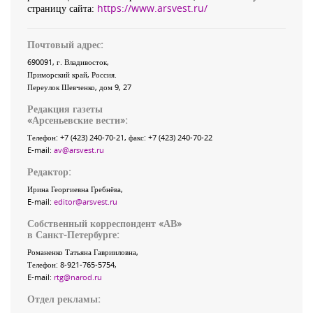
страницу сайта:
https://www.arsvest.ru/
Почтовый адрес:
690091
, г.
Владивосток
,
Приморский край
,
Россия
.
Переулок Шевченко
, дом 9, 27
Редакция газеты
«
Арсеньевские вести
»:
Телефон:
+7 (423) 240-70-21
, факс:
+7 (423) 240-70-22
E-mail:
av@arsvest.ru
Редактор:
Ирина Георгиевна Гребнёва,
E-mail:
editor@arsvest.ru
Собственный корреспондент «АВ»
в Санкт-Петербурге:
Романенко Татьяна Гаврииловна,
Телефон: 8-921-765-5754,
E-mail:
rtg@narod.ru
Отдел рекламы: