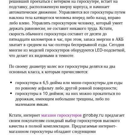
решивший проехаться с ветерком на гироскутере, встает на
подставку, расположенную вверху корпуса, и начинает
автоматическое движение. Управляются все гироскутеры путем
наклона тела катящегося человека вперед либо назад, вправо
либо влево. Управлять гироскутером человеку, который умеет
держать равновесие, не составит никакого труда. Кстати,
скорость обычного гироскутера составит от десяти до
пятнадцати километров в час, при этом, запаса энергии в АКБ
хватает в среднем на час-полтора беспрерывной езды. Сегодня
многие из моделей гироскутеров оборудуются LED-подсветкой,
что делает их видимыми в темноте.
По своему диаметру колес все гироскутеры делятся на два
основных класса, к которым причисляются:
гироскутеры в 6,5 дюйма или мини-гироскутеры для езды
по ровному асфальту либо другой ровной поверхности;
гироскутеры в 10 дюймов; на них можно прокатиться по
дорожкам, имеющим небольшие трещины, либо по
маленьким ямкам.
Кстати, интернет
магазин гироскутеров
girobay.ru предлагает
своим покупателям солидный выбор гироскутеров высокого
качества в полной комплектации. Предлагаемые интернет-
магазином гироскутеры обладают следующими