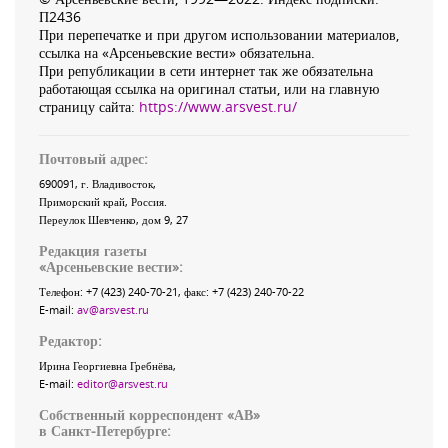
П2436
При перепечатке и при другом использовании материалов,
ссылка на «Арсеньевские вести» обязательна.
При републикации в сети интернет так же обязательна
работающая ссылка на оригинал статьи, или на главную
страницу сайта:
https://www.arsvest.ru/
Почтовый адрес:
690091
, г.
Владивосток
,
Приморский край
,
Россия
.
Переулок Шевченко
, дом 9, 27
Редакция газеты
«
Арсеньевские вести
»:
Телефон:
+7 (423) 240-70-21
, факс:
+7 (423) 240-70-22
E-mail:
av@arsvest.ru
Редактор:
Ирина Георгиевна Гребнёва,
E-mail:
editor@arsvest.ru
Собственный корреспондент «АВ»
в Санкт-Петербурге: