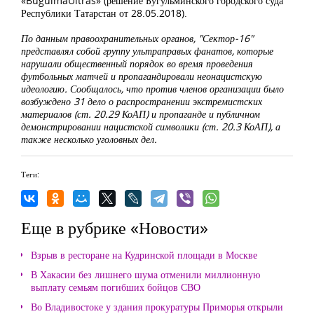
«BugulmaUltras» (решение Бугульминского городского суда
Республики Татарстан от 28.05.2018).
По данным правоохранительных органов, "Сектор-16"
представлял собой группу ультраправых фанатов, которые
нарушали общественный порядок во время проведения
футбольных матчей и пропагандировали неонацистскую
идеологию. Сообщалось, что против членов организации было
возбуждено 31 дело о распространении экстремистских
материалов (ст. 20.29 КоАП) и пропаганде и публичном
демонстрировании нацистской символики (ст. 20.3 КоАП), а
также несколько уголовных дел.
Теги:
Еще в рубрике «Новости»
Взрыв в ресторане на Кудринской площади в Москве
В Хакасии без лишнего шума отменили миллионную
выплату семьям погибших бойцов СВО
Во Владивостоке у здания прокуратуры Приморья открыли