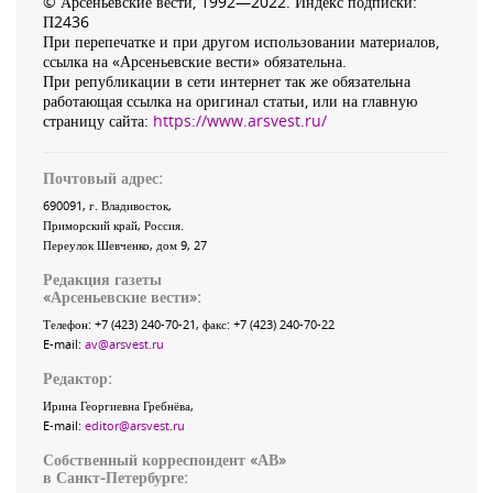
© Арсеньевские вести, 1992—2022. Индекс подписки:
П2436
При перепечатке и при другом использовании материалов,
ссылка на «Арсеньевские вести» обязательна.
При републикации в сети интернет так же обязательна
работающая ссылка на оригинал статьи, или на главную
страницу сайта:
https://www.arsvest.ru/
Почтовый адрес:
690091
, г.
Владивосток
,
Приморский край
,
Россия
.
Переулок Шевченко
, дом 9, 27
Редакция газеты
«
Арсеньевские вести
»:
Телефон:
+7 (423) 240-70-21
, факс:
+7 (423) 240-70-22
E-mail:
av@arsvest.ru
Редактор:
Ирина Георгиевна Гребнёва,
E-mail:
editor@arsvest.ru
Собственный корреспондент «АВ»
в Санкт-Петербурге: