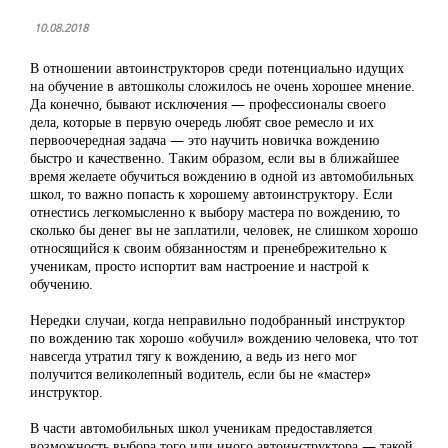
10.08.2018
В отношении автоинструкторов среди потенциально идущих
на обучение в автошколы сложилось не очень хорошее мнение.
Да конечно, бывают исключения — профессионалы своего
дела, которые в первую очередь любят свое ремесло и их
первоочередная задача — это научить новичка вождению
быстро и качественно. Таким образом, если вы в ближайшее
время желаете обучиться вождению в одной из автомобильных
школ, то важно попасть к хорошему автоинструктору. Если
отнестись легкомысленно к выбору мастера по вождению, то
сколько бы денег вы не заплатили, человек, не слишком хорошо
относящийся к своим обязанностям и пренебрежительно к
ученикам, просто испортит вам настроение и настрой к
обучению.
Нередки случаи, когда неправильно подобранный инструктор
по вождению так хорошо «обучил» вождению человека, что тот
навсегда утратил тягу к вождению, а ведь из него мог
получится великолепный водитель, если бы не «мастер»
инструктор.
В части автомобильных школ ученикам предоставляется
возможность выбора того или иного автоинструктора — такой