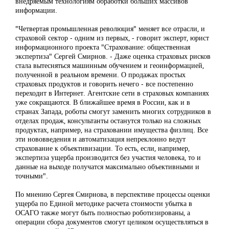
внедряемым технологиям обработки больших массивов
информации.
"Четвертая промышленная революция" меняет все отрасли, и
страховой сектор - одним из первых, - говорит эксперт, юрист
информационного проекта "Страхование: общественная
экспертиза" Сергей Смирнов. - Даже оценка страховых рисков
стала вытесняться машинным обучением и геоинформацией,
полученной в реальном времени. О продажах простых
страховых продуктов и говорить нечего - все постепенно
переходит в Интернет. Агентские сети в страховых компаниях
уже сокращаются. В ближайшее время в России, как и в
странах Запада, роботы смогут заменить многих сотрудников в
отделах продаж, консультанты останутся только на сложных
продуктах, например, на страховании имущества физлиц. Все
эти нововведения и автоматизация непреклонно ведут
страхование к объективизации. То есть, если, например,
экспертиза ущерба производится без участия человека, то и
данные на выходе получатся максимально объективными и
точными".
По мнению Сергея Смирнова, в перспективе процессы оценки
ущерба по Единой методике расчета стоимости убытка в
ОСАГО также могут быть полностью роботизированы, а
операции сбора документов смогут целиком осуществляться в