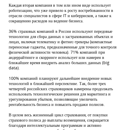
Каждая вторая компания в том или ином виде использует
роботизацию, что уже привело к росту востребованности в
отрасли специалистов в сфере IT и киберрисков, а также к
сокращению расходов на ведение бизнеса.
36% страховых компаний в России используют передовые
технологии для сбора данных о застрахованных объектах и
лицах, включая телематику и фитнес-трекеры (компактные
переносные гаджеты, предназначенные для точного контроля
физической активности человека). 71% компаний при
андеррайтинге и скорринге использует или намерен в
ближайшее время внедрить анализ больших данных (big
data).
100% компаний планируют дальнейшее внедрение новых
технологий в ближайшей перспективе. Так, более трех
четвертей российских страховщиков намерены продолжать
использовать технологические решения для маркетинга и
урегулирования убытков, позволяющие увеличить
рентабельность бизнеса и повысить продажи полисов.
В целом весь жизненный цикл страхования, от покупки
страхового полиса до выплаты возмещения, сокращается
благодаря интеллектуальным программам и активно