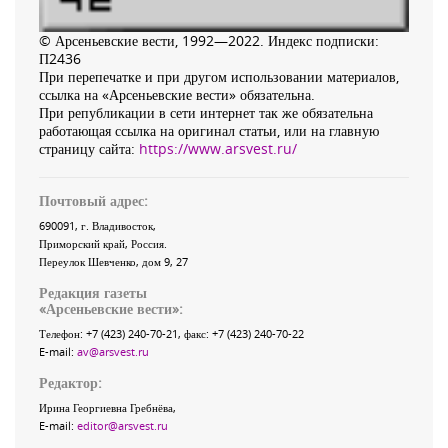
© Арсеньевские вести, 1992—2022. Индекс подписки:
П2436
При перепечатке и при другом использовании материалов,
ссылка на «Арсеньевские вести» обязательна.
При републикации в сети интернет так же обязательна
работающая ссылка на оригинал статьи, или на главную
страницу сайта:
https://www.arsvest.ru/
Почтовый адрес:
690091
, г.
Владивосток
,
Приморский край
,
Россия
.
Переулок Шевченко
, дом 9, 27
Редакция газеты
«
Арсеньевские вести
»:
Телефон:
+7 (423) 240-70-21
, факс:
+7 (423) 240-70-22
E-mail:
av@arsvest.ru
Редактор:
Ирина Георгиевна Гребнёва,
E-mail:
editor@arsvest.ru