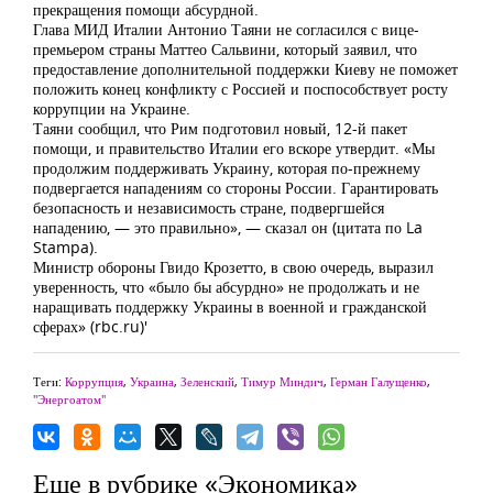
прекращения помощи абсурдной.
Глава МИД Италии Антонио Таяни не согласился с вице-
премьером страны Маттео Сальвини, который заявил, что
предоставление дополнительной поддержки Киеву не поможет
положить конец конфликту с Россией и поспособствует росту
коррупции на Украине.
Таяни сообщил, что Рим подготовил новый, 12-й пакет
помощи, и правительство Италии его вскоре утвердит. «Мы
продолжим поддерживать Украину, которая по-прежнему
подвергается нападениям со стороны России. Гарантировать
безопасность и независимость стране, подвергшейся
нападению, — это правильно», — сказал он (цитата по La
Stampa).
Министр обороны Гвидо Крозетто, в свою очередь, выразил
уверенность, что «было бы абсурдно» не продолжать и не
наращивать поддержку Украины в военной и гражданской
сферах» (rbc.ru)'
Теги:
Коррупция
,
Украина
,
Зеленский
,
Тимур Миндич
,
Герман Галущенко
,
"Энергоатом"
Еще в рубрике «Экономика»