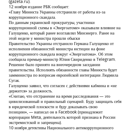
(gazeta.ru).
12 ноября издание РБК сообщает:
«Главу Минюста Украины отстранили от работы из-за
коррупционного скандала.
По данным украинской прокуратуры, участники
коррупционной схемы в «Энергоатоме» оказывали влияние на
Галущенко, который ранее возглавлял Минэнерго. Ранее на
этой неделе у министра прошли обыски
Правительство Украины отстранило Германа Галущенко от
исполнения обязанностей министра юстиции на фоне
коррупционного скандала вокруг «Энергоатома». Об этом
сообщила премьер-министр Юлия Свириденко в Telegram.
Решение было принято на внеочередном заседании
правительства. Исполнять обязанности главы Минюста будет
замминистра по вопросам европейской интеграции Людмила
Сугак.
Галущенко заявил, что согласен с действиями кабмина и «не
держится» за должность.
«Считаю, что отстранение на время расследования — это
цивилизованный и правильный сценарий. Буду защищать себя
в юридической плоскости и буду доказывать свою
позицию», — написал он в Facebook (принадлежит
корпорации Meta, деятельность которой признана в России
экстремистской и запрещена).
10 ноября детективы Национального антикоррупционного