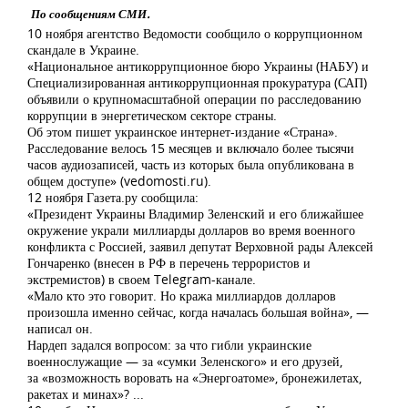
По сообщениям СМИ.
10 ноября агентство Ведомости сообщило о коррупционном
скандале в Украине.
«Национальное антикоррупционное бюро Украины (НАБУ) и
Специализированная антикоррупционная прокуратура (САП)
объявили о крупномасштабной операции по расследованию
коррупции в энергетическом секторе страны.
Об этом пишет украинское интернет-издание «Страна».
Расследование велось 15 месяцев и включало более тысячи
часов аудиозаписей, часть из которых была опубликована в
общем доступе» (vedomosti.ru).
12 ноября Газета.ру сообщила:
«Президент Украины Владимир Зеленский и его ближайшее
окружение украли миллиарды долларов во время военного
конфликта с Россией, заявил депутат Верховной рады Алексей
Гончаренко (внесен в РФ в перечень террористов и
экстремистов) в своем Telegram-канале.
«Мало кто это говорит. Но кража миллиардов долларов
произошла именно сейчас, когда началась большая война», —
написал он.
Нардеп задался вопросом: за что гибли украинские
военнослужащие — за «сумки Зеленского» и его друзей,
за «возможность воровать на «Энергоатоме», бронежилетах,
ракетах и минах»? ...