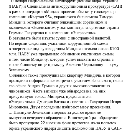
10 ноября Национальное антикоррупционное бюро Украины
(НАБУ) и Специальная антикоррупционная прокуратура (САП)
в рамках операции «Мидас» провели обыски у совладельца
компании «Квартал 95», украинского бизнесмена Тимура
Миндича, которого считают ближайшим соратником и
«кошельком «Зеленского», у экс-министра энергетики страны
Германа Галущенко и в компании «Энергоатом».
В результате были изъяты сумки с иностранной валютой.
По версии следствия, участники коррупционной схемы
в энергетике под руководством Миндича отмыли около $100
млн. НАБУ уже предъявило обвинения участникам схемы,
в том числе Миндичу, который успел выехать из страны, а
также бывшему вице-премьеру Алексею Чернышову — куму
Зеленскому.
Силовики также прослушивали квартиру Миндича, в которой
проходили неформальные встречи с участием Зеленского, главы
его офиса Андрея Ермака и других высокопоставленных
чиновников. Часть записей уже обнародована, на них
присутствуют голоса Миндича, представителя
«Энергоатома» Дмитрия Басова и советника Галущенко Игоря
Миронюка. Двум последним избирают меру пресечения.
... Накануне Зеленский впервые за долгое время не
выпустил вечернего обращения. В последний раз обращение
было пропущено 22 июля на фоне протестов из-за попыток
офиса украинского лидера лишить полномочий НАБУ и САП»