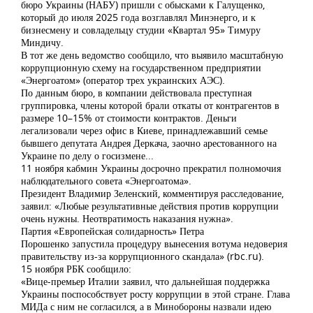
бюро Украины (НАБУ) пришли с обысками к Галущенко,
который до июля 2025 года возглавлял Минэнерго, и к
бизнесмену и совладельцу студии «Квартал 95» Тимуру
Миндичу.
В тот же день ведомство сообщило, что выявило масштабную
коррупционную схему на государственном предприятии
«Энергоатом» (оператор трех украинских АЭС).
По данным бюро, в компании действовала преступная
группировка, члены которой брали откаты от контрагентов в
размере 10–15% от стоимости контрактов. Деньги
легализовали через офис в Киеве, принадлежавший семье
бывшего депутата Андрея Деркача, заочно арестованного на
Украине по делу о госизмене...
11 ноября кабмин Украины досрочно прекратил полномочия
наблюдательного совета «Энергоатома».
Президент Владимир Зеленский, комментируя расследование,
заявил: «Любые результативные действия против коррупции
очень нужны. Неотвратимость наказания нужна».
Партия «Европейская солидарность» Петра
Порошенко запустила процедуру вынесения вотума недоверия
правительству из-за коррупционного скандала» (rbc.ru).
15 ноября РБК сообщило:
«Вице-премьер Италии заявил, что дальнейшая поддержка
Украины поспособствует росту коррупции в этой стране. Глава
МИДа с ним не согласился, а в Минобороны назвали идею