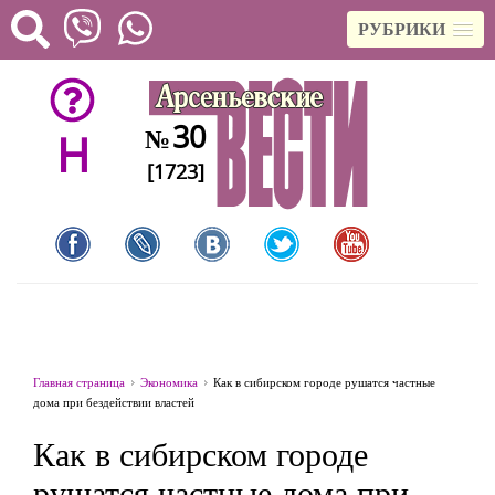
РУБРИКИ
30
№
H
[1723]
Главная страница
Экономика
Как в сибирском городе рушатся частные
дома при бездействии властей
Как в сибирском городе
рушатся частные дома при