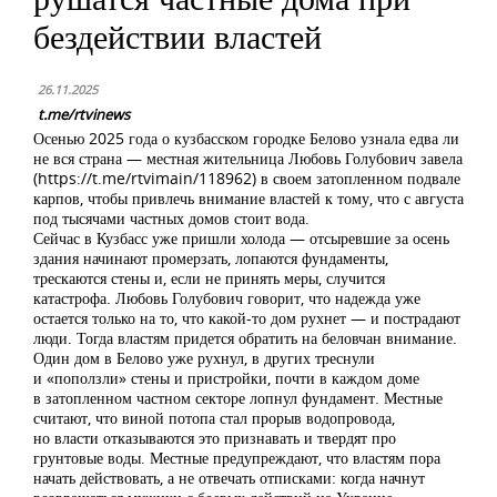
бездействии властей
26.11.2025
t.me/rtvinews
Осенью 2025 года о кузбасском городке Белово узнала едва ли
не вся страна — местная жительница Любовь Голубович завела
(https://t.me/rtvimain/118962) в своем затопленном подвале
карпов, чтобы привлечь внимание властей к тому, что с августа
под тысячами частных домов стоит вода.
Сейчас в Кузбасс уже пришли холода — отсыревшие за осень
здания начинают промерзать, лопаются фундаменты,
трескаются стены и, если не принять меры, случится
катастрофа. Любовь Голубович говорит, что надежда уже
остается только на то, что какой-то дом рухнет — и пострадают
люди. Тогда властям придется обратить на беловчан внимание.
Один дом в Белово уже рухнул, в других треснули
и «поползли» стены и пристройки, почти в каждом доме
в затопленном частном секторе лопнул фундамент. Местные
считают, что виной потопа стал прорыв водопровода,
но власти отказываются это признавать и твердят про
грунтовые воды. Местные предупреждают, что властям пора
начать действовать, а не отвечать отписками: когда начнут