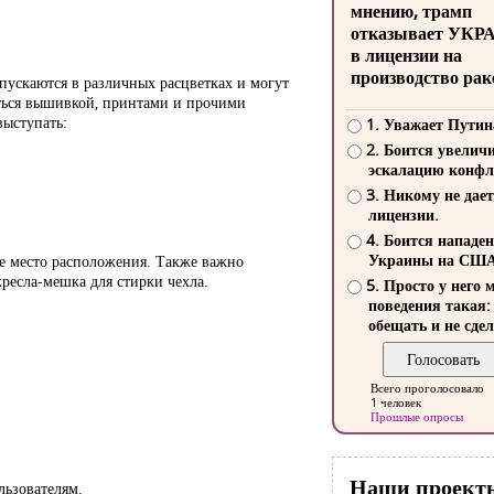
мнению, трамп
отказывает УКР
в лицензии на
производство рак
пускаются в различных расцветках и могут
ться вышивкой, принтами и прочими
выступать:
1. Уважает Путин
2. Боится увелич
эскалацию конфл
3. Никому не дает
лицензии.
4. Боится нападе
Украины на СШ
ее место расположения. Также важно
кресла-мешка для стирки чехла.
5. Просто у него 
поведения такая:
обещать и не сдел
Всего проголосовало
1 человек
Прошлые опросы
Наши проект
льзователям.