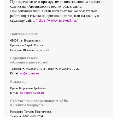
При перепечатке и при другом использовании материалов,
ссылка на «Арсеньевские вести» обязательна.
При републикации в сети интернет так же обязательна
работающая ссылка на оригинал статьи, или на главную
страницу сайта:
https://www.arsvest.ru/
Почтовый адрес:
690091
, г.
Владивосток
,
Приморский край
,
Россия
.
Переулок Шевченко
, дом 9, 27
Редакция газеты
«
Арсеньевские вести
»:
Телефон:
+7 (423) 240-70-21
, факс:
+7 (423) 240-70-22
E-mail:
av@arsvest.ru
Редактор:
Ирина Георгиевна Гребнёва,
E-mail:
editor@arsvest.ru
Собственный корреспондент «АВ»
в Санкт-Петербурге:
Романенко Татьяна Гаврииловна,
Телефон: 8-921-765-5754,