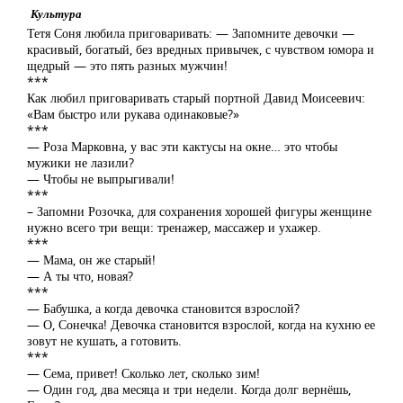
Культура
Тетя Соня любила приговаривать: — Запомните девочки —
красивый, богатый, без вредных привычек, с чувством юмора и
щедрый — это пять разных мужчин!
***
Как любил приговаривать старый портной Давид Моисеевич:
«Вам быстро или рукава одинаковые?»
***
— Роза Марковна, у вас эти кактусы на окне… это чтобы
мужики не лазили?
— Чтобы не выпрыгивали!
***
– Запомни Розочка, для сохранения хорошей фигуры женщине
нужно всего три вещи: тренажер, массажер и ухажер.
***
— Мама, он же старый!
— А ты что, новая?
***
— Бабушка, а когда девочка становится взрослой?
— О, Сонечка! Девочка становится взрослой, когда на кухню ее
зовут не кушать, а готовить.
***
— Сема, привет! Сколько лет, сколько зим!
— Один год, два месяца и три недели. Когда долг вернёшь,