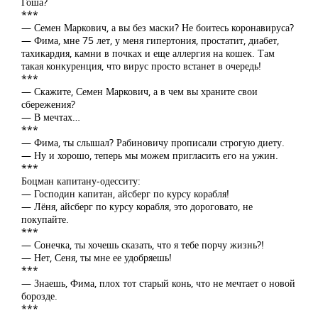
Гоша?
***
— Семен Маркович, а вы без маски? Не боитесь коронавируса?
— Фима, мне 75 лет, у меня гипертония, простатит, диабет,
тахикардия, камни в почках и еще аллергия на кошек. Там
такая конкуренция, что вирус просто встанет в очередь!
***
— Скажите, Семен Маркович, а в чем вы храните свои
сбережения?
— В мечтах…
***
— Фима, ты слышал? Рабиновичу прописали строгую диету.
— Ну и хорошо, теперь мы можем пригласить его на ужин.
***
Боцман капитану-одесситу:
— Господин капитан, айсберг по курсу корабля!
— Лёня, айсберг по курсу корабля, это дороговато, не
покупайте.
***
— Сонечка, ты хочешь сказать, что я тебе порчу жизнь?!
— Нет, Сеня, ты мне ее удобряешь!
***
— Знаешь, Фима, плох тот старый конь, что не мечтает о новой
борозде.
***