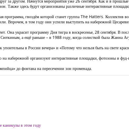
руг за другом. Начнутся мероприятия уже 26 сентября. Как и в прошлые
 зон. Также здесь будут организованы различные интерактивные площадки
тная программа, гвоздём которой станет группа The Hatters. Коллектив 
или. Впрочем, в том году они успели выступить на набережной Цесареви
ет. Она украсит программу Дня тигра в воскресенье, 28 сентября. В пос
м Сюткиным, а ещё раньше – в 1988 году, когда солисткой была Жанна Аг
к упоительны в России вечера» и «Потому что нельзя быть на свете крас
о на набережной организуют интерактивные площадки, фотозоны и фуд-ко
импийца» до фонтана на пересечении зон променада.
ие каникулы в этом году