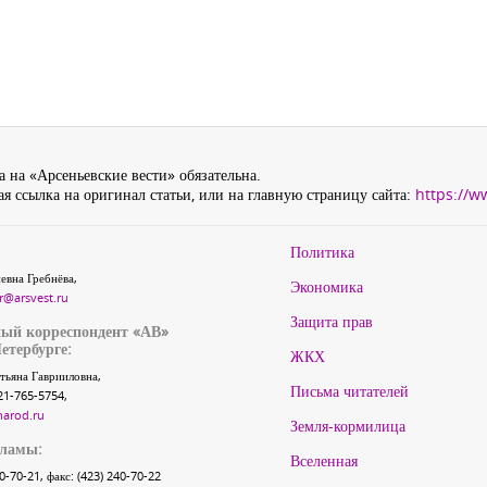
 на «Арсеньевские вести» обязательна.
я ссылка на оригинал статьи, или на главную страницу сайта:
https://w
Политика
евна Гребнёва,
Экономика
r@arsvest.ru
Защита прав
ый корреспондент «АВ»
етербурге:
ЖКХ
тьяна Гаврииловна,
Письма читателей
21-765-5754,
narod.ru
Земля-кормилица
кламы:
Вселенная
40-70-21, факс: (423) 240-70-22