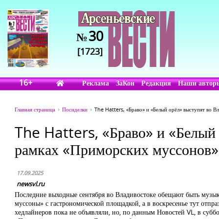
30
№
[1723]
16+
Реклама
ЗаКон
Редакция
Наши автор
Главная страница
Посиделки
The Hatters, «Браво» и «Белый орёл» выступят во 
The Hatters, «Браво» и «Белый 
рамках «Приморских муссонов» 
17.09.2025
newsvl.ru
Последние выходные сентября во Владивостоке обещают быть музык
муссоны» с гастрономической площадкой, а в воскресенье тут отп
хедлайнеров пока не объявляли, но, по данным Новостей VL, в субб