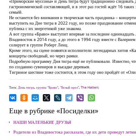
«Приморские муссоны» и День тигра будут традиционно следовать д
гастрономической составляющей, и в этот раз гостей ждёт 16 таких
семьёй.
Не останется без внимания и творческая часть праздника – концер
выступить на Дне тигра в 2022 году, но позже празднование отмен
публика с их энергетикой уже знакома.
А вот группа «Браво» выступит впервые за последние одиннадцать л
Владивосток в 2014 году, а до этого в 1994 году вместе с Валерие
солирует в группе Роберт Ленц.
Кроме этого, на сцене появятся исполнители легендарных хитов «Ка
концерты свободный, но через рамки.
Подробную программу Дня тигра ещё не публиковали. Известно, чт
по созданию сувениров и высадке деревьев.
Тигриное шествие тоже состоится, в этом году оно пройдёт от «Ол
Теги:
День тигра
,
группа "Браво"
,
"Белый орел"
,
The Hatters
Еще в рубрике «Посиделки»
НАШИ МАЛЕНЬКИЕ ДРУЗЬЯ
Родители из Владивостока рассказали, где их дети проведут летн