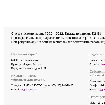
© Арсеньевские вести, 1992—2022. Индекс подписки: П2436
При перепечатке и при другом использовании материалов, ссылка
При републикации в сети интернет так же обязательна работающа
Почтовый адрес:
Редактор:
690091
, г.
Владивосток
,
Ирина Георги
Приморский край
,
Россия
.
E-mail:
edito
Переулок Шевченко
, дом 9, 27
Собственн
в Санкт-П
Редакция газеты
«
Арсеньевские вести
»:
Романенко Та
Телефон:
+7 (423) 240-70-21
, факс:
+7 (423) 240-70-22
Телефон: 8-9
E-mail:
av@arsvest.ru
E-mail:
rtg@
Отдел ре
Тел.: (423) 2