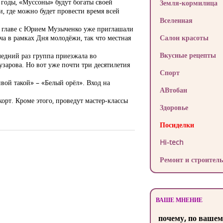
 годы, «Муссоны» будут богаты своей
Земля-кормилица
, где можно будет провести время всей
Вселенная
во главе с Юрием Музыченко уже приглашали
ча в рамках Дня молодёжи, так что местная
Салон красоты
Вкусные рецепты
ледний раз группа приезжала во
узарова. Но вот уже почти три десятилетия
Спорт
ивой такой» – «Белый орёл». Вход на
АВтобан
рт. Кроме этого, проведут мастер-классы
Здоровье
Посиделки
Hi-tech
Ремонт и строитель
ВАШЕ МНЕНИЕ
почему, по вашем