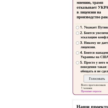
мнению, трамп
отказывает УКР
в лицензии на
производство рак
1. Уважает Путин
2. Боится увелич
эскалацию конфл
3. Никому не дает
лицензии.
4. Боится нападе
Украины на СШ
5. Просто у него 
поведения такая:
обещать и не сдел
Всего проголосовало
1 человек
Прошлые опросы
Наши проект