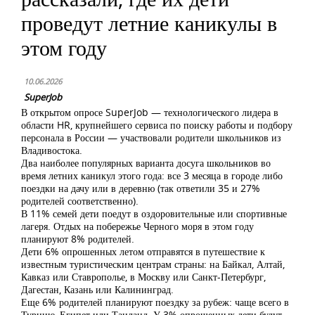
проведут летние каникулы в
этом году
10.06.2026
SuperJob
В открытом опросе SuperJob — технологического лидера в
области HR, крупнейшего сервиса по поиску работы и подбору
персонала в России — участвовали родители школьников из
Владивостока.
Два наиболее популярных варианта досуга школьников во
время летних каникул этого года: все 3 месяца в городе либо
поездки на дачу или в деревню (так ответили 35 и 27%
родителей соответственно).
В 11% семей дети поедут в оздоровительные или спортивные
лагеря. Отдых на побережье Черного моря в этом году
планируют 8% родителей.
Дети 6% опрошенных летом отправятся в путешествие к
известным туристическим центрам страны: на Байкал, Алтай,
Кавказ или Ставрополье, в Москву или Санкт-Петербург,
Дагестан, Казань или Калининград.
Еще 6% родителей планируют поездку за рубеж: чаще всего в
Турцию, Египет или Таиланд. У 3% опрошенных дети будут