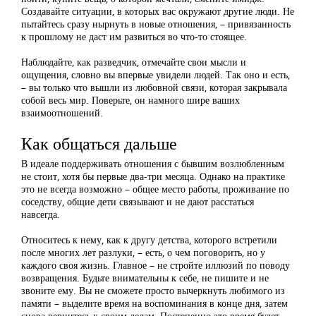
Создавайте ситуации, в которых вас окружают другие люди. Не
пытайтесь сразу нырнуть в новые отношения, – привязанность
к прошлому не даст им развиться во что-то стоящее.
Наблюдайте, как разведчик, отмечайте свои мысли и
ощущения, словно вы впервые увидели людей. Так оно и есть,
– вы только что вышли из любовной связи, которая закрывала
собой весь мир. Поверьте, он намного шире ваших
взаимоотношений.
Как общаться дальше
В идеале поддерживать отношения с бывшим возлюбленным
не стоит, хотя бы первые два-три месяца. Однако на практике
это не всегда возможно – общее место работы, проживание по
соседству, общие дети связывают и не дают расстаться
навсегда.
Относитесь к нему, как к другу детства, которого встретили
после многих лет разлуки, – есть, о чем поговорить, но у
каждого своя жизнь. Главное – не стройте иллюзий по поводу
возвращения. Будьте внимательны к себе, не пишите и не
звоните ему. Вы не сможете просто вычеркнуть любимого из
памяти – выделите время на воспоминания в конце дня, затем
снова вернитесь к своим делам. Постепенно это время будет