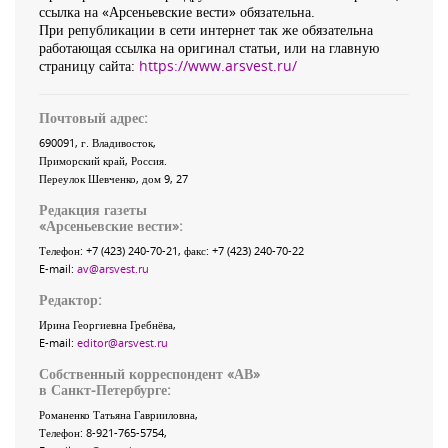
ссылка на «Арсеньевские вести» обязательна.
При републикации в сети интернет так же обязательна
работающая ссылка на оригинал статьи, или на главную
страницу сайта:
https://www.arsvest.ru/
Почтовый адрес:
690091
, г.
Владивосток
,
Приморский край
,
Россия
.
Переулок Шевченко
, дом 9, 27
Редакция газеты
«
Арсеньевские вести
»:
Телефон:
+7 (423) 240-70-21
, факс:
+7 (423) 240-70-22
E-mail:
av@arsvest.ru
Редактор:
Ирина Георгиевна Гребнёва,
E-mail:
editor@arsvest.ru
Собственный корреспондент «АВ»
в Санкт-Петербурге:
Романенко Татьяна Гаврииловна,
Телефон: 8-921-765-5754,