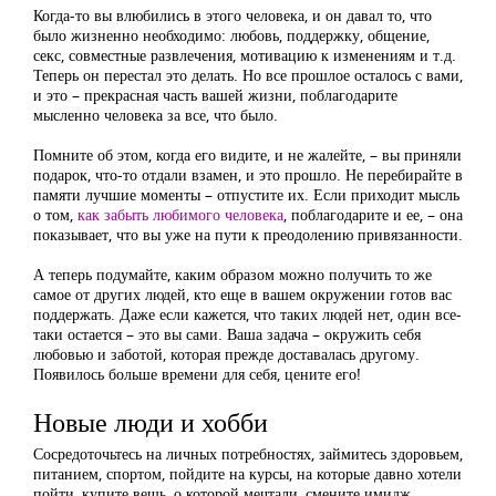
Когда-то вы влюбились в этого человека, и он давал то, что
было жизненно необходимо: любовь, поддержку, общение,
секс, совместные развлечения, мотивацию к изменениям и т.д.
Теперь он перестал это делать. Но все прошлое осталось с вами,
и это – прекрасная часть вашей жизни, поблагодарите
мысленно человека за все, что было.
Помните об этом, когда его видите, и не жалейте, – вы приняли
подарок, что-то отдали взамен, и это прошло. Не перебирайте в
памяти лучшие моменты – отпустите их. Если приходит мысль
о том,
как забыть любимого человека
, поблагодарите и ее, – она
показывает, что вы уже на пути к преодолению привязанности.
А теперь подумайте, каким образом можно получить то же
самое от других людей, кто еще в вашем окружении готов вас
поддержать. Даже если кажется, что таких людей нет, один все-
таки остается – это вы сами. Ваша задача – окружить себя
любовью и заботой, которая прежде доставалась другому.
Появилось больше времени для себя, цените его!
Новые люди и хобби
Сосредоточьтесь на личных потребностях, займитесь здоровьем,
питанием, спортом, пойдите на курсы, на которые давно хотели
пойти, купите вещь, о которой мечтали, смените имидж.