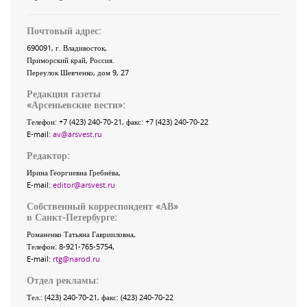
Почтовый адрес:
690091
, г.
Владивосток
,
Приморский край
,
Россия
.
Переулок Шевченко
, дом 9, 27
Редакция газеты
«
Арсеньевские вести
»:
Телефон:
+7 (423) 240-70-21
, факс:
+7 (423) 240-70-22
E-mail:
av@arsvest.ru
Редактор:
Ирина Георгиевна Гребнёва,
E-mail:
editor@arsvest.ru
Собственный корреспондент «АВ»
в Санкт-Петербурге:
Романенко Татьяна Гаврииловна,
Телефон: 8-921-765-5754,
E-mail:
rtg@narod.ru
Отдел рекламы:
Тел.: (423) 240-70-21, факс: (423) 240-70-22