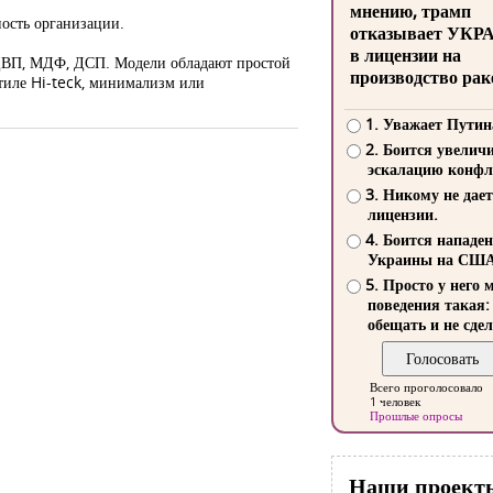
мнению, трамп
ность организации.
отказывает УКР
в лицензии на
а: ДВП, МДФ, ДСП. Модели обладают простой
производство рак
стиле Hi-teck, минимализм или
1. Уважает Путин
2. Боится увелич
эскалацию конфл
3. Никому не дает
лицензии.
4. Боится нападе
Украины на СШ
5. Просто у него 
поведения такая:
обещать и не сдел
Всего проголосовало
1 человек
Прошлые опросы
Наши проект