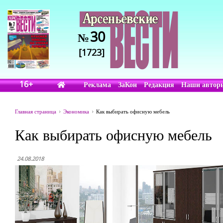
30
№
[1723]
16+
Реклама
ЗаКон
Редакция
Наши автор
Главная страница
Экономика
Как выбирать офисную мебель
Как выбирать офисную мебель
24.08.2018