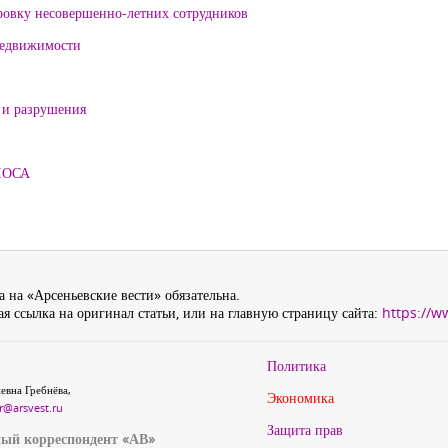
ровку несовершенно-летних сотрудников
 недвижимости
 и разрушения
ЛОСА
 на «Арсеньевские вести» обязательна.
я ссылка на оригинал статьи, или на главную страницу сайта:
https://w
Политика
евна Гребнёва,
Экономика
r@arsvest.ru
Защита прав
ый корреспондент «АВ»