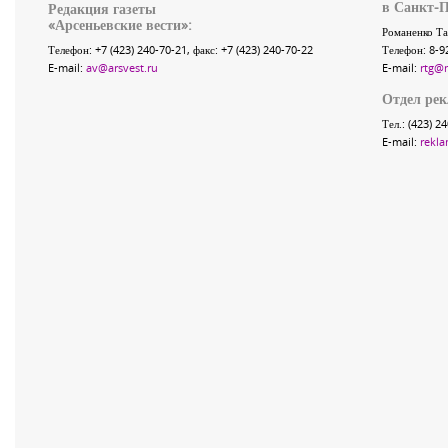
в Санкт-П
Редакция газеты
«
Арсеньевские вести
»:
Романенко Та
Телефон:
+7 (423) 240-70-21
, факс:
+7 (423) 240-70-22
Телефон: 8-9
E-mail:
av@arsvest.ru
E-mail:
rtg@
Отдел ре
Тел.: (423) 2
E-mail:
rekla