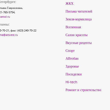
етербурге:
ЖКХ
тьяна Гаврииловна,
Письма читателей
21-765-5754,
narod.ru
Земля-кормилица
кламы:
Вселенная
40-70-21, факс: (423) 240-70-22
Салон красоты
ma@arsvest.ru
Вкусные рецепты
Спорт
АВтобан
Здоровье
Посиделки
Hi-tech
Ремонт и строительство