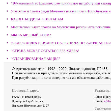
19% компаний во Владивостоке принимают на работу или стажи
У экс-главы Совета судей Момотова изъяли почти 100 объектов
КАК Я СЪЕЗДИЛА К ВОЖАНАМ
Масштабный налет дронов на Московский регион: есть погибшие
МЫ ЗА МИРНЫЙ АТОМ?
У АЛЕКСАНДРА НЕРАДЬКО НАСТУПИЛА ПОСАДОЧНАЯ ПО
"СТРАНА МОЖЕТ ОСТАТЬСЯ БЕЗ ХЛЕБА"
"СПЛАНИРОВАННАЯ АКЦИЯ"
© Арсеньевские вести, 1992—2022. Индекс подписки: П2436
При перепечатке и при другом использовании материалов, ссылка
При републикации в сети интернет так же обязательна работающа
Почтовый адрес:
Редактор:
690091
, г.
Владивосток
,
Ирина Георги
Приморский край
,
Россия
.
E-mail:
edito
Переулок Шевченко
, дом 9, 27
Собственн