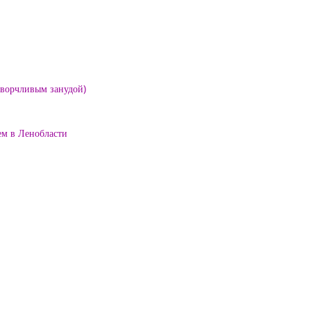
е ворчливым занудой)
ем в Ленобласти