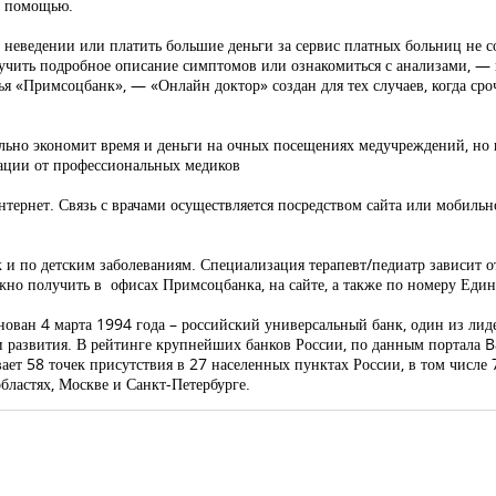
а помощью.
 в неведении или платить большие деньги за сервис платных больниц не со
лучить подробное описание симптомов или ознакомиться с анализами, —
Примсоцбанк», — «Онлайн доктор» создан для тех случаев, когда сроч
ельно экономит время и деньги на очных посещениях медучреждений, н
мации от профессиональных медиков
нтернет. Связь с врачами осуществляется посредством сайта или мобиль
к и по детским заболеваниям. Специализация терапевт/педиатр зависит о
но получить в офисах Примсоцбанка, на сайте, а также по номеру Еди
ован 4 марта 1994 года – российский универсальный банк, один из лид
и развития. В рейтинге крупнейших банков России, по данным портала B
ает 58 точек присутствия в 27 населенных пунктах России, в том числе
областях, Москве и Санкт-Петербурге.