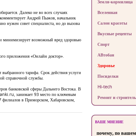
Земля-кормилица
бирается. Далеко не во всех случаях
Вселенная
 комментирует Андрей Пыжов, начальник
Салон красоты
но нужен совет специалиста, но до вызова
Вкусные рецепты
о и минимизирует возможный вред здоровью
Спорт
АВтобан
ного приложения «Онлайн доктор».
Здоровье
т выбранного тарифа. Срок действия услуги
Посиделки
ной справочной службы.
Hi-tech
еров банковской сферы Дальнего Востока. В
anki.ru, занимает 93 место по ключевым
Ремонт и строитель
 7 филиалов в Приморском, Хабаровском,
ВАШЕ МНЕНИЕ
почему, по вашем