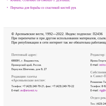
Перчатка для борьбы со спастикой кистей рук
© Арсеньевские вести, 1992—2022. Индекс подписки: П2436
При перепечатке и при другом использовании материалов, ссылка
При републикации в сети интернет так же обязательна работающа
Почтовый адрес:
Редактор:
690091
, г.
Владивосток
,
Ирина Георги
Приморский край
,
Россия
.
E-mail:
edito
Переулок Шевченко
, дом 9, 27
Собственн
в Санкт-П
Редакция газеты
«
Арсеньевские вести
»:
Романенко Та
Телефон:
+7 (423) 240-70-21
, факс:
+7 (423) 240-70-22
Телефон: 8-9
E-mail:
av@arsvest.ru
E-mail:
rtg@
Отдел ре
Тел.: (423) 2