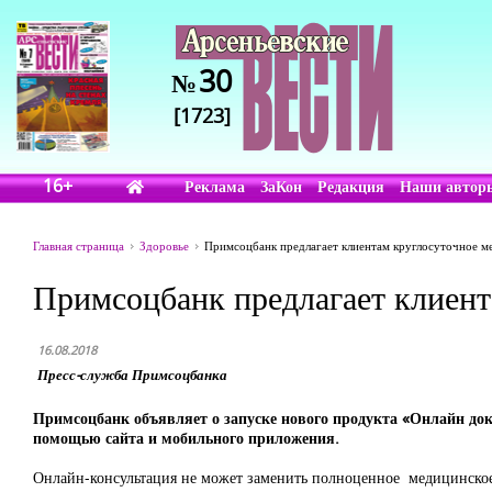
30
№
[1723]
16+
Реклама
ЗаКон
Редакция
Наши автор
Главная страница
Здоровье
Примсоцбанк предлагает клиентам круглосуточное м
Примсоцбанк предлагает клиент
16.08.2018
Пресс-служба Примсоцбанка
Примсоцбанк объявляет о запуске нового продукта «Онлайн до
помощью сайта и мобильного приложения.
Онлайн-консультация не может заменить полноценное медицинское о