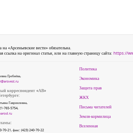
 на «Арсеньевские вести» обязательна.
я ссылка на оригинал статьи, или на главную страницу сайта:
https://w
Политика
евна Гребнёва,
Экономика
r@arsvest.ru
Защита прав
ый корреспондент «АВ»
етербурге:
ЖКХ
тьяна Гаврииловна,
Письма читателей
21-765-5754,
narod.ru
Земля-кормилица
кламы:
Вселенная
40-70-21, факс: (423) 240-70-22