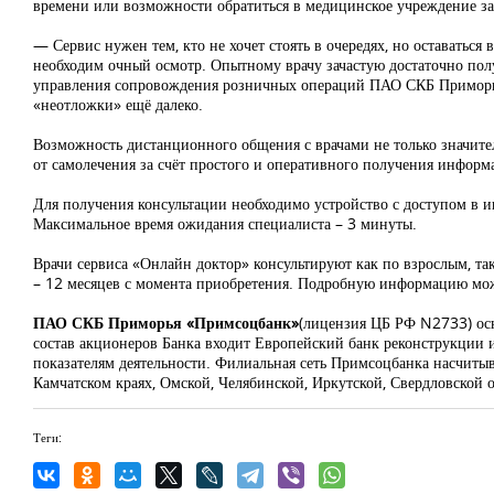
времени или возможности обратиться в медицинское учреждение з
— Сервис нужен тем, кто не хочет стоять в очередях, но оставаться
необходим очный осмотр. Опытному врачу зачастую достаточно по
управления сопровождения розничных операций ПАО СКБ Приморья «
«неотложки» ещё далеко.
Возможность дистанционного общения с врачами не только значит
от самолечения за счёт простого и оперативного получения инфор
Для получения консультации необходимо устройство с доступом в и
Максимальное время ожидания специалиста – 3 минуты.
Врачи сервиса «Онлайн доктор» консультируют как по взрослым, та
– 12 месяцев с момента приобретения. Подробную информацию мож
ПАО СКБ Приморья «Примсоцбанк»
(лицензия ЦБ РФ N2733) осн
состав акционеров Банка входит Европейский банк реконструкции 
показателям деятельности. Филиальная сеть Примсоцбанка насчитыв
Камчатском краях, Омской, Челябинской, Иркутской, Свердловской 
Теги: