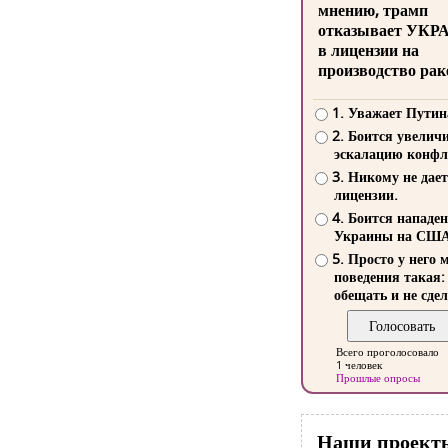
мнению, трамп
отказывает УКР
в лицензии на
производство рак
1. Уважает Путин
2. Боится увелич
эскалацию конфл
3. Никому не дает
лицензии.
4. Боится нападе
Украины на СШ
5. Просто у него 
поведения такая:
обещать и не сдел
Всего проголосовало
1 человек
Прошлые опросы
Наши проект