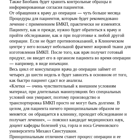
Также Биобанк будет хранить контрольные образцы и
информированные согласия пациентов.
От обращения к врачу до операции — чуть больше месяца
Процедуры для пациентов, которым будет рекомендовано
лечение с применением БМКП, практически не изменятся.
Пациенту, как и прежде, нужно будет обратиться к врачу и
пройти обследование, как и при подготовке к любой другой
операции. Если не будет противопоказаний, в Клиническом
центре у него возьмут небольшой фрагмент жировой ткани для
изготовления БМКП. После того, как врач получит готовый
продукт, он введет его в организм пациента во время операции
— например, в виде инъекции.
Весь цикл от консультации врача до операции займет от
четырех до шести недель и будет зависеть в основном от того,
как быстро пациент сдаст все анализы.
«Клетки — очень чувствительный к внешним условиям
материал, при длительных манипуляциях без специальных
условий они умирают, поэтому производство и
транспортировка БМКП просто не могут быть долгими. В
целом, для пациента ничего принципиальным образом не
меняется: он обращается в клинику, проходит обследование и
получает лечение», — пояснил кандидат медицинских наук,
доцент кафедры болезней уха, горла и носа Сеченовского
университета Михаил Свистушкин.
Принципиальным отличием станет процесс операции и ее