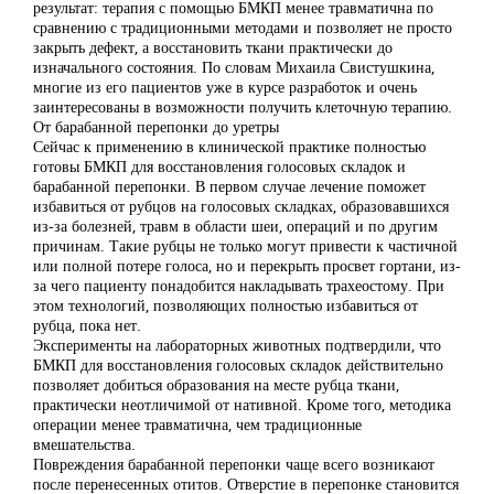
результат: терапия с помощью БМКП менее травматична по
сравнению с традиционными методами и позволяет не просто
закрыть дефект, а восстановить ткани практически до
изначального состояния. По словам Михаила Свистушкина,
многие из его пациентов уже в курсе разработок и очень
заинтересованы в возможности получить клеточную терапию.
От барабанной перепонки до уретры
Сейчас к применению в клинической практике полностью
готовы БМКП для восстановления голосовых складок и
барабанной перепонки. В первом случае лечение поможет
избавиться от рубцов на голосовых складках, образовавшихся
из-за болезней, травм в области шеи, операций и по другим
причинам. Такие рубцы не только могут привести к частичной
или полной потере голоса, но и перекрыть просвет гортани, из-
за чего пациенту понадобится накладывать трахеостому. При
этом технологий, позволяющих полностью избавиться от
рубца, пока нет.
Эксперименты на лабораторных животных подтвердили, что
БМКП для восстановления голосовых складок действительно
позволяет добиться образования на месте рубца ткани,
практически неотличимой от нативной. Кроме того, методика
операции менее травматична, чем традиционные
вмешательства.
Повреждения барабанной перепонки чаще всего возникают
после перенесенных отитов. Отверстие в перепонке становится