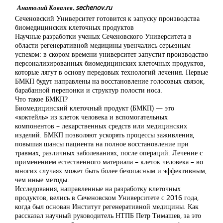
Анатолий Ковалев. sechenov.ru
Сеченовский Университет готовится к запуску производства
биомедицинских клеточных продуктов
Научные разработки ученых Сеченовского Университета в
области регенеративной медицины увенчались серьезным
успехом: в скором времени университет запустит производство
персонализированных биомедицинских клеточных продуктов,
которые лягут в основу передовых технологий лечения. Первые
БМКП будут направлены на восстановление голосовых связок,
барабанной перепонки и структур полости носа.
Что такое БМКП?
Биомедицинский клеточный продукт (БМКП) — это
«коктейль» из клеток человека и вспомогательных
компонентов – лекарственных средств или медицинских
изделий. БМКП позволяют ускорять процессы заживления,
повышая шансы пациента на полное восстановление при
травмах, различных заболеваниях, после операций. Лечение с
применением естественного материала – клеток человека – во
многих случаях может быть более безопасным и эффективным,
чем иные методы.
Исследования, направленные на разработку клеточных
продуктов, велись в Сеченовском Университете с 2016 года,
когда был основан Институт регенеративной медицины. Как
рассказал научный руководитель НТПБ Петр Тимашев, за это