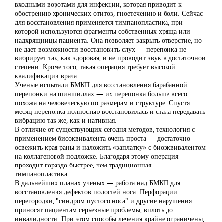
входными воротами для инфекции, которая приводит к
обострению хронических отитов, гноетечению и боли. Сейчас
для восстановления применяется тимпанопластика, при
которой используются фрагменты собственных хряща или
надхрящницы пациента. Она позволяет закрыть отверстие, но
не дает возможности восстановить слух — перепонка не
вибрирует так, как здоровая, и не проводит звук в достаточной
степени. Кроме того, такая операция требует высокой
квалификации врача.
Ученые испытали БМКП для восстановления барабанной
перепонки на шиншиллах — их перепонка больше всего
похожа на человеческую по размерам и структуре. Спустя
месяц перепонка полностью восстановилась и стала передавать
вибрацию так же, как и нативная.
В отличие от существующих сегодня методов, технология с
применением биоэквивалента очень проста — достаточно
освежить края раны и наложить «заплатку» с биоэквивалентом
на коллагеновой подложке. Благодаря этому операция
проходит гораздо быстрее, чем традиционная
тимпанопластика.
В дальнейших планах ученых — работа над БМКП для
восстановления дефектов полостей носа. Перфорации
перегородки, "синдром пустого носа" и другие нарушения
приносят пациентам серьезные проблемы, вплоть до
инвалидности. При этом способы лечения крайне ограничены,