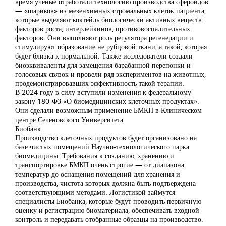
время ученые отработали технологию производства сфероидов
— «шариков» из мезенхимных стромальных клеток пациента,
которые выделяют коктейль биологически активных веществ:
факторов роста, интерлейкинов, противовоспалительных
факторов. Они выполняют роль регулятора регенерации и
стимулируют образование не рубцовой ткани, а такой, которая
будет близка к нормальной. Также исследователи создали
биоэквиваленты для замещения барабанной перепонки и
голосовых связок и провели ряд экспериментов на животных,
продемонстрировавших эффективность такой терапии.
В 2024 году в силу вступили изменения к федеральному
закону 180-ФЗ «О биомедицинских клеточных продуктах».
Они сделали возможным применение БМКП в Клиническом
центре Сеченовского Университета.
Биобанк
Производство клеточных продуктов будет организовано на
базе чистых помещений Научно-технологического парка
биомедицины. Требования к созданию, хранению и
транспортировке БМКП очень строгие — от диапазона
температур до оснащения помещений для хранения и
производства, чистота которых должна быть подтверждена
соответствующими методами. Логистикой займутся
специалисты Биобанка, которые будут проводить первичную
оценку и регистрацию биоматериала, обеспечивать входной
контроль и передавать отобранные образцы на производство.