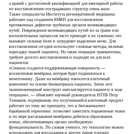
а врачей с достаточной квалификацией для ювелирной работы
по восстановлению пострадавших структур очень мало.
Также специалисты Института регенеративной медицины
работают над созданием БМКП для восстановления
протяженных дефектов трубчатых органов мочевыводящих
путей. Повреждения мочевыводящих путей из-за травм или
воспалительных процессов часто приводят к их сужению, что
вызывает сильные боли и затрудняет выделение мочи. Для
восстановления сегодня используют сложные методы, включая
пересадку тканей пациента. Но такие операции травматичны,
требуют долгого восстановления и подходят не для всех
пациентов.
«Сначала создается поддерживающая поверхность —
коллагеновая мембрана, которая будет подшиваться к
мочеточнику. Далее на мембрану наносится клеточный
компонент на основе биоматериала пациента. Затем этот
тканеинженерный конструкт имплантируется пациенту в ходе
операции», — объясняет научный руководитель НТПБ Петр
Тимашев, подчеркивая, что получившийся клеточный продукт
работает по тому же принципу, что и биоэквивалент
барабанной перепонки: позволяет заместить пораженные ткани
и по мере рассасывания мембраны добиться образования
новых, обеспечивающих органу необходимую
функциональность. По словам ученого, эту технологию можно
использовать для воссоздания и других типов плоских