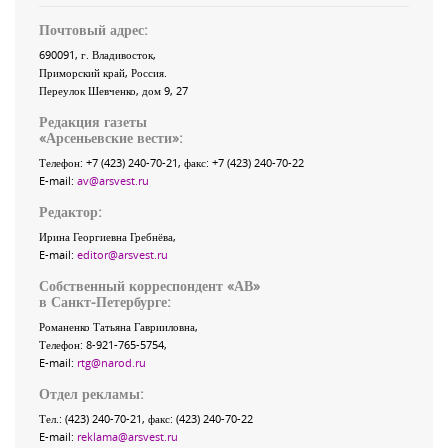
Почтовый адрес:
690091
, г.
Владивосток
,
Приморский край
,
Россия
.
Переулок Шевченко
, дом 9, 27
Редакция газеты
«
Арсеньевские вести
»:
Телефон:
+7 (423) 240-70-21
, факс:
+7 (423) 240-70-22
E-mail:
av@arsvest.ru
Редактор:
Ирина Георгиевна Гребнёва,
E-mail:
editor@arsvest.ru
Собственный корреспондент «АВ»
в Санкт-Петербурге:
Романенко Татьяна Гаврииловна,
Телефон: 8-921-765-5754,
E-mail:
rtg@narod.ru
Отдел рекламы:
Тел.: (423) 240-70-21, факс: (423) 240-70-22
E-mail:
reklama@arsvest.ru