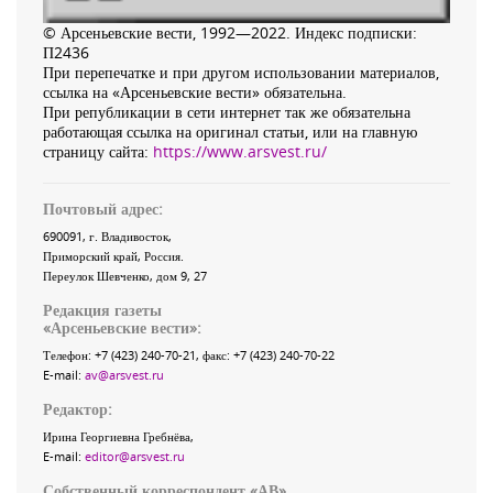
© Арсеньевские вести, 1992—2022. Индекс подписки:
П2436
При перепечатке и при другом использовании материалов,
ссылка на «Арсеньевские вести» обязательна.
При републикации в сети интернет так же обязательна
работающая ссылка на оригинал статьи, или на главную
страницу сайта:
https://www.arsvest.ru/
Почтовый адрес:
690091
, г.
Владивосток
,
Приморский край
,
Россия
.
Переулок Шевченко
, дом 9, 27
Редакция газеты
«
Арсеньевские вести
»:
Телефон:
+7 (423) 240-70-21
, факс:
+7 (423) 240-70-22
E-mail:
av@arsvest.ru
Редактор:
Ирина Георгиевна Гребнёва,
E-mail:
editor@arsvest.ru
Собственный корреспондент «АВ»