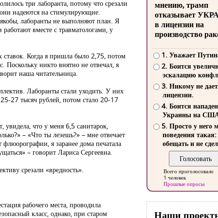
волилось три лаборанта, потому что срезали
мнению, трамп
, они надеются на стимулирующие.
отказывает УКР
 якобы, лаборанты не выполняют план. Я
в лицензии на
и работают вместе с травматологами, у
производство рак
1. Уважает Путин
х ставок. Когда я пришла было 2,75, потом
ос. Поскольку никто внятно не отвечал, я
2. Боится увелич
оворит наша читательница.
эскалацию конфл
3. Никому не дает
коллектив. Лаборанты стали уходить. У них
лицензии.
 25-27 тысяч рублей, потом стало 20-17
4. Боится нападе
Украины на СШ
т, увидела, что у меня 6,5 санитарок,
5. Просто у него 
лько?» – «Что ты лезешь?» – мне отвечает
поведения такая:
т флюорографии, я заранее дома печатала
обещать и не сдел
мущаться» – говорит Лариса Сергеевна.
лективу срезали «вредность».
Всего проголосовало
1 человек
Прошлые опросы
естация рабочего места, проводила
Наши проект
зопасный класс, однако, при старом