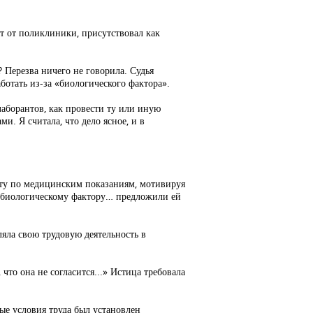
ст от поликлиники, присутствовал как
? Перезва ничего не говорила. Судья
аботать из-за «биологического фактора».
лаборантов, как провести ту или иную
и. Я считала, что дело ясное, и в
оту по медицинским показаниям, мотивируя
по биологическому фактору… предложили ей
ляла свою трудовую деятельность в
что она не согласится...» Истица требовала
ные условия труда был установлен