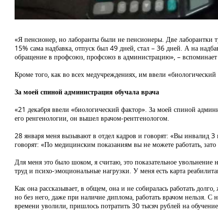
«Я пенсионер, но лаборанты были не пенсионеры. Две лаборантки ту
15% сама надбавка, отпуск был 49 дней, стал – 36 дней. А на над
обращение в профсоюз, профсоюз в администрацию», – вспоминае
Кроме того, как во всех медучреждениях, им ввели «биологический 
За моей спиной администрация обучала врача
«21 декабря ввели «биологический фактор». За моей спиной админи
его ренгенологии, он вышел врачом-рентгенологом.
28 января меня вызывают в отдел кадров и говорят: «Вы инвалид 3 
говорят: «По медицинским показаниям вы не можете работать, зато 
Для меня это было шоком, я считаю, это показательное увольнение
труд и психо-эмоциональные нагрузки. У меня есть карта реабилита
Как она рассказывает, в общем, она и не собиралась работать долго,
но без него, даже при наличие диплома, работать врачом нельзя. С 
времени уволили, пришлось потратить 30 тысяч рублей на обучение