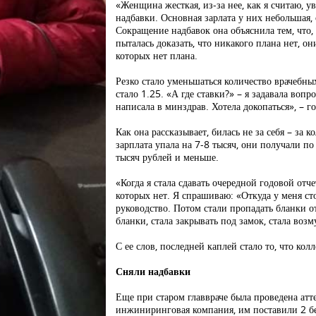
«Женщина жесткая, из-за нее, как я считаю, у
надбавки. Основная зарлата у них небольшая
Сокращение надбавок она объяснила тем, что,
пыталась доказать, что никакого плана нет, он
которых нет плана.
Резко стало уменьшаться количество врачебны
стало 1.25. «А где ставки?» – я задавала вопр
написала в минздрав. Хотела докопаться», – г
Как она рассказывает, билась не за себя – за 
зарплата упала на 7-8 тысяч, они получали по
тысяч рублей и меньше.
«Когда я стала сдавать очередной годовой отче
которых нет. Я спрашиваю: «Откуда у меня сто
руководство. Потом стали пропадать бланки о
бланки, стала закрывать под замок, стала воз
С ее слов, последней каплей стало то, что кол
Сняли надбавки
Еще при старом главвраче была проведена атт
инжиниринговая компания, им поставили 2 бе