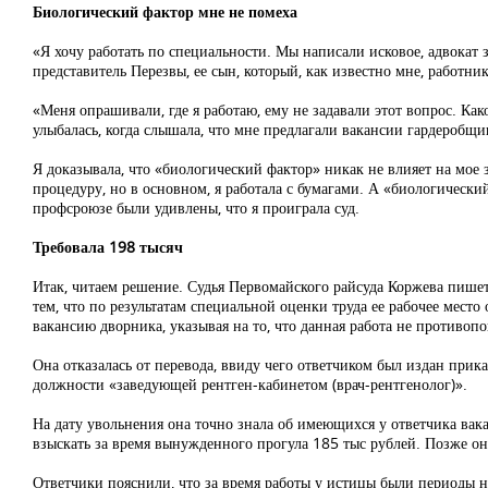
Биологический фактор мне не помеха
«Я хочу работать по специальности. Мы написали исковое, адвокат 
представитель Перезвы, ее сын, который, как известно мне, работни
«Меня опрашивали, где я работаю, ему не задавали этот вопрос. Как
улыбалась, когда слышала, что мне предлагали вакансии гардеробщик
Я доказывала, что «биологический фактор» никак не влияет на мое з
процедуру, но в основном, я работала с бумагами. А «биологический
профсроюзе были удивлены, что я проиграла суд.
Требовала 198 тысяч
Итак, читаем решение. Судья Первомайского райсуда Коржева пише
тем, что по результатам специальной оценки труда ее рабочее мест
вакансию дворника, указывая на то, что данная работа не противопо
Она отказалась от перевода, ввиду чего ответчиком был издан прик
должности «заведующей рентген-кабинетом (врач-рентгенолог)».
На дату увольнения она точно знала об имеющихся у ответчика вакан
взыскать за время вынужденного прогула 185 тыс рублей. Позже она
Ответчики пояснили, что за время работы у истицы были периоды нет