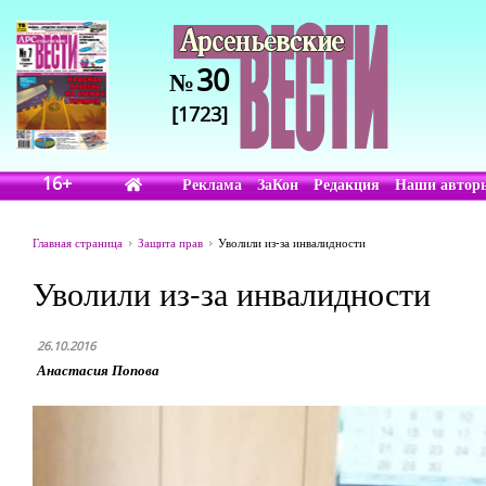
30
№
[1723]
16+
Реклама
ЗаКон
Редакция
Наши автор
Главная страница
Защита прав
Уволили из-за инвалидности
Уволили из-за инвалидности
26.10.2016
Анастасия Попова