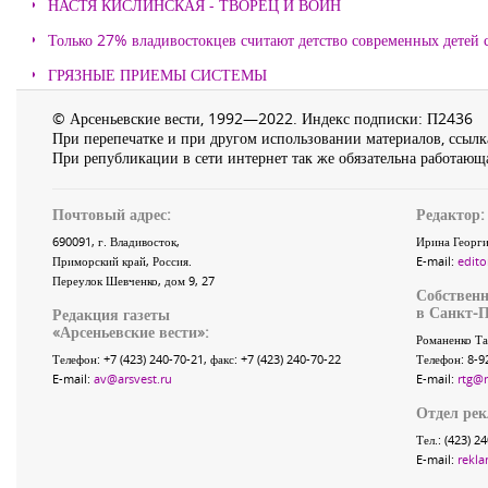
НАСТЯ КИСЛИНСКАЯ - ТВОРЕЦ И ВОИН
Только 27% владивостокцев считают детство современных детей с
ГРЯЗНЫЕ ПРИЕМЫ СИСТЕМЫ
© Арсеньевские вести, 1992—2022. Индекс подписки: П2436
При перепечатке и при другом использовании материалов, ссылка
При републикации в сети интернет так же обязательна работающа
Почтовый адрес:
Редактор:
690091
, г.
Владивосток
,
Ирина Георги
Приморский край
,
Россия
.
E-mail:
edito
Переулок Шевченко
, дом 9, 27
Собственн
в Санкт-П
Редакция газеты
«
Арсеньевские вести
»:
Романенко Та
Телефон:
+7 (423) 240-70-21
, факс:
+7 (423) 240-70-22
Телефон: 8-9
E-mail:
av@arsvest.ru
E-mail:
rtg@
Отдел ре
Тел.: (423) 2
E-mail:
rekla