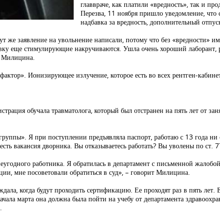
главвраче, как платили «вредность», так и п
Перезва, 11 ноября пришло уведомление, что 
надбавка за вредность, дополнительный отпус
т же заявление на увольнение написали, потому что без «вредности» им
бавку еще стимулирующие накручиваются. Ушла очень хороший лаборант,
т Милицина.
фактор». Ионизирующее излучение, которое есть во всех рентген-кабине
страция обучала травматолога, который был отстранен на пять лет от за
группы». Я при поступлении предъявляла паспорт, работаю с 13 года ни
есть вакансия дворника. Вы отказываетесь работать? Вы уволены по ст. 7
 неугодного работника. Я обратилась в департамент с письменной жалоб
ции, мне посоветовали обратиться в суд», – говорит Милицина.
 ждала, когда будут проходить сертификацию. Ее проходят раз в пять лет.
начала марта она должна была пойти на учебу от департамента здравоохран
.