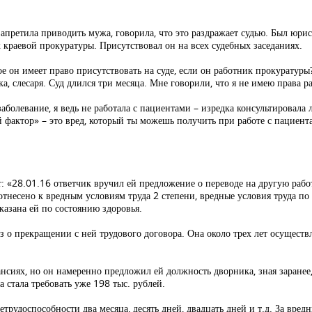
запретила приводить мужа, говорила, что это раздражает судью. Был юри
к краевой прокуратуры. Присутствовал он на всех судебных заседаниях.
ое он имеет право присутствовать на суде, если он работник прокуратуры
а, слесаря. Суд длился три месяца. Мне говорили, что я не имею права р
аболевание, я ведь не работала с пациентами – изредка консультировала 
 фактор» – это вред, который ты можешь получить при работе с пациентам
т: «28.01.16 ответчик вручил ей предложение о переводе на другую раб
о отнесено к вредным условиям труда 2 степени, вредные условия труда 
казана ей по состоянию здоровья.
аз о прекращении с ней трудового договора. Она около трех лет осуществ
сиях, но он намеренно предложил ей должность дворника, зная заранее, 
 стала требовать уже 198 тыс. рублей.
рудоспособности два месяца, десять дней, двадцать дней и т.д. За вред