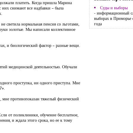
родолжали платить. Когда пришла Марина
Суды и выборы
с них снимают все надбавки – была
- информационный с
к.
выборах в Приморье 
года
 не светила нормальная пенсия со льготами,
 руки золотые. Мы написали коллективное
тах, и биологический фактор – разные вещи.
нятий медицинской деятельностью. Обучали
 одного проступка, ни одного приступа. Мне
7».
ой, мне противопоказан тяжелый физический
 Если от поликлиники, обучение бесплатное,
ения, и ждала этого срока, но ее к тому