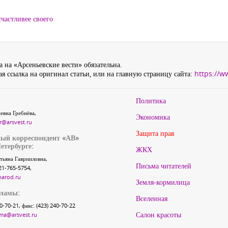
частливее своего
 на «Арсеньевские вести» обязательна.
я ссылка на оригинал статьи, или на главную страницу сайта:
https://w
Политика
евна Гребнёва,
Экономика
r@arsvest.ru
Защита прав
ый корреспондент «АВ»
етербурге:
ЖКХ
тьяна Гаврииловна,
Письма читателей
21-765-5754,
narod.ru
Земля-кормилица
кламы:
Вселенная
40-70-21, факс: (423) 240-70-22
Салон красоты
ma@arsvest.ru