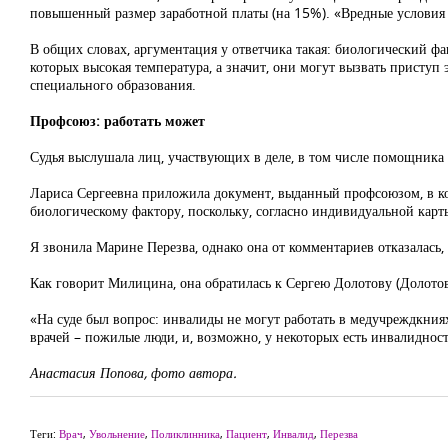
повышенный размер заработной платы (на 15%). «Вредные условия
В общих словах, аргументация у ответчика такая: биологический фа
которых высокая температура, а значит, они могут вызвать приступ
специального образования.
Профсоюз: работать может
Судья выслушала лиц, участвующих в деле, в том числе помощника 
Лариса Сергеевна приложила документ, выданный профсоюзом, в кот
биологическому фактору, поскольку, согласно индивидуальной карт
Я звонила Марине Перезва, однако она от комментариев отказалась, 
Как говорит Милицина, она обратилась к Сергею Долотову (Долотов
«На суде был вопрос: инвалиды не могут работать в медучреждкниях
врачей – пожилые люди, и, возможно, у некоторых есть инвалидность
Анастасия Попова, фото автора.
Теги:
Врач
,
Увольнение
,
Поликлинника
,
Пациент
,
Инвалид
,
Перезва