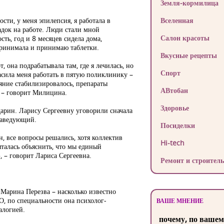
Земля-кормилица
сти, у меня эпилепсия, я работала в
Вселенная
адок на работе. Люди стали мной
Салон красоты
ть, год и 8 месяцев сидела дома,
Принимала и принимаю таблетки.
Вкусные рецепты
т, она подрабатывала там, где я лечилась, но
Спорт
сила меня работать в пятую поликлинику –
ояние стабилизировалось, препараты
АВтобан
, – говорит Милицина.
Здоровье
арин. Ларису Сергеевну уговорили сначала
 заведующий.
Посиделки
н, все вопросы решались, хотя коллектив
Hi-tech
талась объяснить, что мы единый
», – говорит Лариса Сергеевна.
Ремонт и строитель
а Марина Перезва – насколько известно
О, по специальности она психолог-
ВАШЕ МНЕНИЕ
алогией.
почему, по вашем