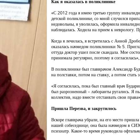
Как я оказалась в поликлинике
«С 2012 года я имею третью группу инвалидно
детской поликлинике, со мной случился прип
недовольны, я уволилась, оформила инвалиднос
наблюдалась. Ходила на прием к неврологу. 
Когда я лечилась, я встретилась с Анной Дробо
оказалась начмедом поликлиники № 5. Пригла
оттуда доктор ушел после скандала. Мое сост
принимала регулярно, поэтому я согласилась»
В поликлинике был главврачом Александр Буд
на полставки, потом на ставку, а потом стать
«Я согласилась, пока был главный врач Будари
был разрозненный – лаборанты ругались. Я пы
коллектив, надо вместе отстаивать свои права
Пришла Перезва, и закрутилось
Вскоре главврача убрали, на его место пришл
нашей собеседнице, она была начмедом в СИЗ
психиатр. Какое-то время руководила офтальм