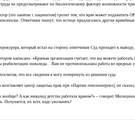
 труда не предусматривают по биологическому фактору возможности при
ктор (это занятие с пациентом) грозит тем, что врач может подхватить О
 эпилепсии. Ответчики пишут, что истице предлагались другие врачебные
прокурора, который встал на сторону ответчиков Суд приходит к вывод
ором написано. «Краевая организация считает, что вы можете работать 
ы реабилитации инвалида... Вам не противопоказана работа во вредных 
посчитав, что все сведения я могу почерпнуть из решения суда.
 возглавляет центр защитьы прав при «Партии пенсионеров»), он сказал,
 вообще? А как инвалид детства работала врачом?» – говорит Милицина.
. Получается, их всех надо увольнять?