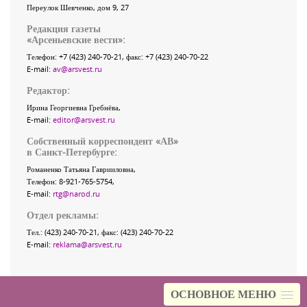
Переулок Шевченко
, дом 9, 27
Редакция газеты
«
Арсеньевские вести
»:
Телефон:
+7 (423) 240-70-21
, факс:
+7 (423) 240-70-22
E-mail:
av@arsvest.ru
Редактор:
Ирина Георгиевна Гребнёва,
E-mail:
editor@arsvest.ru
Собственный корреспондент «АВ»
в Санкт-Петербурге:
Романенко Татьяна Гаврииловна,
Телефон: 8-921-765-5754,
E-mail:
rtg@narod.ru
Отдел рекламы:
Тел.: (423) 240-70-21, факс: (423) 240-70-22
E-mail:
reklama@arsvest.ru
ОСНОВНОЕ МЕНЮ