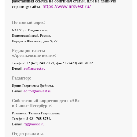
работающая ссылка на оригинал статьи, или на главную
страницу сайта:
https://www.arsvest.ru/
Почтовый адрес:
690091
, г.
Владивосток
,
Приморский край
,
Россия
.
Переулок Шевченко
, дом 9, 27
Редакция газеты
«
Арсеньевские вести
»:
Телефон:
+7 (423) 240-70-21
, факс:
+7 (423) 240-70-22
E-mail:
av@arsvest.ru
Редактор:
Ирина Георгиевна Гребнёва,
E-mail:
editor@arsvest.ru
Собственный корреспондент «АВ»
в Санкт-Петербурге:
Романенко Татьяна Гаврииловна,
Телефон: 8-921-765-5754,
E-mail:
rtg@narod.ru
Отдел рекламы: