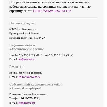
При републикации в сети интернет так же обязательна
работающая ссылка на оригинал статьи, или на главную
страницу сайта:
https://www.arsvest.ru/
Почтовый адрес:
690091
, г.
Владивосток
,
Приморский край
,
Россия
.
Переулок Шевченко
, дом 9, 27
Редакция газеты
«
Арсеньевские вести
»:
Телефон:
+7 (423) 240-70-21
, факс:
+7 (423) 240-70-22
E-mail:
av@arsvest.ru
Редактор:
Ирина Георгиевна Гребнёва,
E-mail:
editor@arsvest.ru
Собственный корреспондент «АВ»
в Санкт-Петербурге:
Романенко Татьяна Гаврииловна,
Телефон: 8-921-765-5754,
E-mail:
rtg@narod.ru