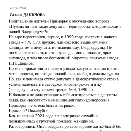
07.08.2024
Галина ДАНИЛОВА
Приглашение жителей Приморья к обсуждению вопроса
«Нужны ли нам такие депутаты - единороссы, которые засели в
нашей Владгордуме?»
На заре перестройки, вернее, в 1990 году, коллектив нашего
завода – 178 СРЗ, дружно, единогласно выдвинул меня
кандидатом в депутаты, по-нынешнему, Владгордумы. Не
посмели голосовать против даже два моих, полагаю, ярых
антипода, в том числе бессменный секретарь парткома завода
Н.Н. Дадалов.
Но меня прокатили, а позже я узнала, какую агитацию против
меня провели, вплоть до подлой лжи, якобы, я дважды судима.
Но, как я понимала статус депутата в демократической стране,
успела напечатать в заводской многотиражке агитку
(заводскую газету «Знамя труда», № 4, 1990 г.).
И больше я не дала уговорить себя агитироваться в депутаты,
глядя, как «работают» нынешние депутаты-единороссы в
Приморье, не хотела быть в их рядах.
Примеры? Пожалуйста.
Как-то весной 2021 года я в электричке случайно
познакомилась с грустной пожилой женщиной.
Разговорились. Она поведала про свое горькое житьё-бытьё без