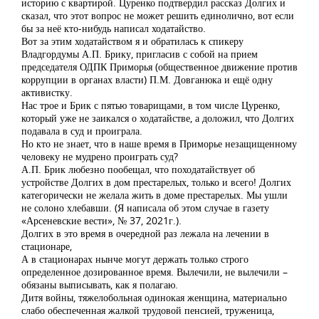
историю с квартирой. Цуренко подтвердил рассказ Долгих и
сказал, что этот вопрос не может решить единолично, вот если
бы за неё кто-нибудь написал ходатайство.
Вот за этим ходатайством я и обратилась к спикеру
Владгордумы А.П. Брику, пригласив с собой на прием
председателя ОДПК Приморья (общественное движение против
коррупции в органах власти) П.М. Довганюка и ещё одну
активистку.
Нас трое и Брик с пятью товарищами, в том числе Цуренко,
который уже не заикался о ходатайстве, а доложил, что Долгих
подавала в суд и проиграла.
Но кто не знает, что в наше время в Приморье незащищенному
человеку не мудрено проиграть суд?
А.П. Брик любезно пообещал, что походатайствует об
устройстве Долгих в дом престарелых, только и всего! Долгих
категорически не желала жить в доме престарелых. Мы ушли
не солоно хлебавши. (Я написала об этом случае в газету
«Арсеневские вести», № 37, 2021г.).
Долгих в это время в очередной раз лежала на лечении в
стационаре,
А в стационарах нынче могут держать только строго
определенное дозированное время. Вылечили, не вылечили –
обязаны выписывать, как я полагаю.
Дитя войны, тяжелобольная одинокая женщина, материально
слабо обеспеченная жалкой трудовой пенсией, труженица,