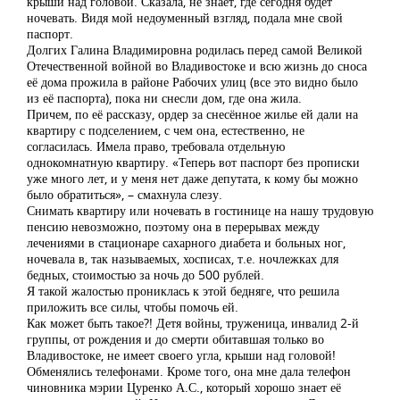
крыши над головой. Сказала, не знает, где сегодня будет
ночевать. Видя мой недоуменный взгляд, подала мне свой
паспорт.
Долгих Галина Владимировна родилась перед самой Великой
Отечественной войной во Владивостоке и всю жизнь до сноса
её дома прожила в районе Рабочих улиц (все это видно было
из её паспорта), пока ни снесли дом, где она жила.
Причем, по её рассказу, ордер за снесённое жилье ей дали на
квартиру с подселением, с чем она, естественно, не
согласилась. Имела право, требовала отдельную
однокомнатную квартиру. «Теперь вот паспорт без прописки
уже много лет, и у меня нет даже депутата, к кому бы можно
было обратиться», – смахнула слезу.
Снимать квартиру или ночевать в гостинице на нашу трудовую
пенсию невозможно, поэтому она в перерывах между
лечениями в стационаре сахарного диабета и больных ног,
ночевала в, так называемых, хосписах, т.е. ночлежках для
бедных, стоимостью за ночь до 500 рублей.
Я такой жалостью прониклась к этой бедняге, что решила
приложить все силы, чтобы помочь ей.
Как может быть такое?! Детя войны, труженица, инвалид 2-й
группы, от рождения и до смерти обитавшая только во
Владивостоке, не имеет своего угла, крыши над головой!
Обменялись телефонами. Кроме того, она мне дала телефон
чиновника мэрии Цуренко А.С., который хорошо знает её