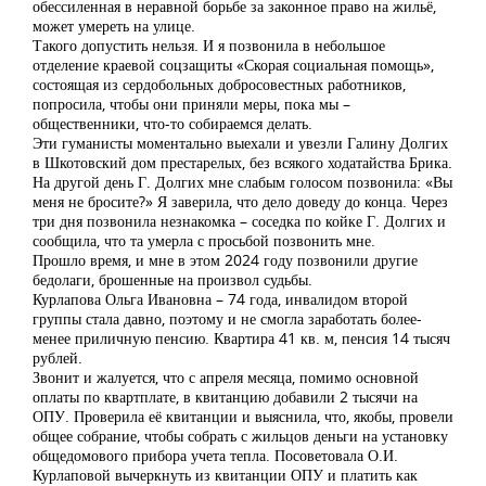
обессиленная в неравной борьбе за законное право на жильё,
может умереть на улице.
Такого допустить нельзя. И я позвонила в небольшое
отделение краевой соцзащиты «Скорая социальная помощь»,
состоящая из сердобольных добросовестных работников,
попросила, чтобы они приняли меры, пока мы –
общественники, что-то собираемся делать.
Эти гуманисты моментально выехали и увезли Галину Долгих
в Шкотовский дом престарелых, без всякого ходатайства Брика.
На другой день Г. Долгих мне слабым голосом позвонила: «Вы
меня не бросите?» Я заверила, что дело доведу до конца. Через
три дня позвонила незнакомка – соседка по койке Г. Долгих и
сообщила, что та умерла с просьбой позвонить мне.
Прошло время, и мне в этом 2024 году позвонили другие
бедолаги, брошенные на произвол судьбы.
Курлапова Ольга Ивановна – 74 года, инвалидом второй
группы стала давно, поэтому и не смогла заработать более-
менее приличную пенсию. Квартира 41 кв. м, пенсия 14 тысяч
рублей.
Звонит и жалуется, что с апреля месяца, помимо основной
оплаты по квартплате, в квитанцию добавили 2 тысячи на
ОПУ. Проверила её квитанции и выяснила, что, якобы, провели
общее собрание, чтобы собрать с жильцов деньги на установку
общедомового прибора учета тепла. Посоветовала О.И.
Курлаповой вычеркнуть из квитанции ОПУ и платить как