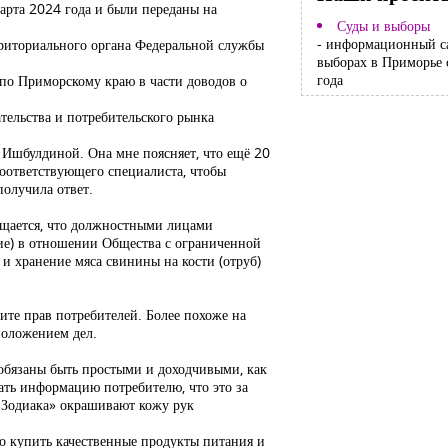
арта 2024 года и были переданы на
Суды и выборы
- информационный с
ерриториального органа Федеральной службы
выборах в Приморье 
года
 по Приморскому краю в части доводов о
тельства и потребительского рынка
 Ишбулдиной. Она мне поясняет, что ещё 20
соответствующего специалиста, чтобы
получила ответ.
бщается, что должностными лицами
ие) в отношении Общества с ограниченной
 и хранение мяса свинины на кости (отруб)
ите прав потребителей. Более похоже на
положением дел.
 обязаны быть простыми и доходчивыми, как
ать информацию потребителю, что это за
 Зодиака» окрашивают кожу рук
чно купить качественные продукты питания и