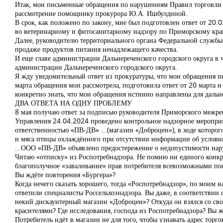
Итак, мои письменные обращения по нарушениям Правил торговли 
рассмотрение помощнику прокурора Ю.А. Ишбулдиной.
В срок, как положено по закону, мне был подготовлен ответ от 20
во ветеринарному и фитосанитарному надзору по Приморскому краю
Далее, руководителю территориального органа Федеральной службы 
продаже продуктов питания ненадлежащего качества.
И еще главе администрации Дальнереченского городского округа в 
администрации Дальнереченского городского округа.
Я жду уведомительный ответ из прокуратуры, что мои обращения пе
марта обращения мои рассмотрела, подготовила ответ от 20 марта 
конкретно знать, что мои обращения истинно направлены для дальн
ДВА ОТВЕТА НА ОДНУ ПРОБЛЕМУ
8 мая получаю ответ за подписью руководителя Приморского межре
Управления 24.04.2024 проведено контрольное надзорное меропри
ответственностью «ПВ-ДВ» ...(магазин «Доброцен»), в ходе которог
и мяса птицы охлаждённого при отсутствии информации об условия
...ООО «ПВ-ДВ» объявлено предостережение о недопустимости нар
Читаю «отписку» из Роспотребнадзора. Не помню ни единого конкре
благополучное «заваливание» прав потребителя всевозможными пос
Вы ждёте повторения «Бургера»?
Когда нечего сказать хорошего, тогда «Роспотребнадзор», по моим
ответили специалисты Россельхознадзора. Вы даже, в соответствии
некий дискаунтерный магазин «Доброцен»? Откуда он взялся со св
красителями? Где исследования, господа из Роспотребнадзора? Вы ж
Потребитель идёт в магазин не для того, чтобы узнавать адрес торг