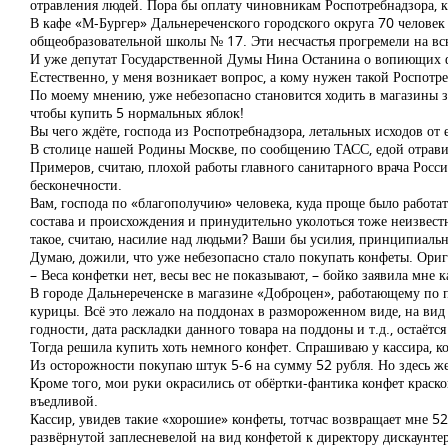
отравления людей. Пора бы оплату чиновникам Роспотребнадзора, ка
В кафе «М-Бургер» Дальнереченского городского округа 70 человек
общеобразовательной школы № 17. Эти несчастья прогремели на вс
И уже депутат Государственной Думы Нина Останина о вопиющих ф
Естественно, у меня возникает вопрос, а кому нужен такой Роспотр
По моему мнению, уже небезопасно становится ходить в магазины 
чтобы купить 5 нормальных яблок!
Вы чего ждёте, господа из Роспотребнадзора, летальных исходов от 
В столице нашей Родины Москве, по сообщению ТАСС, едой отравил
Примеров, считаю, плохой работы главного санитарного врача Рос
бесконечности.
Вам, господа по «благополучию» человека, куда проще было работа
состава и происхождения и принудительно уколоться тоже неизвестн
такое, считаю, насилие над людьми? Ваши бы усилия, принципиальн
Думаю, дожили, что уже небезопасно стало покупать конфеты. Ориг
– Веса конфетки нет, весы вес не показывают, – бойко заявила мне 
В городе Дальнереченске в магазине «Доброцен», работающему по пр
курицы. Всё это лежало на поддонах в размороженном виде, на вид
годности, дата раскладки данного товара на поддоны и т.д., остаётся 
Тогда решила купить хоть немного конфет. Спрашиваю у кассира, к
Из осторожности покупаю штук 5-6 на сумму 52 рубля. Но здесь же,
Кроме того, мои руки окрасились от обёртки-фантика конфет краской
въедливой.
Кассир, увидев такие «хорошие» конфеты, тотчас возвращает мне 52
развёрнутой заплесневелой на вид конфетой к директору дискаунте