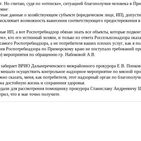
. Но считаю, судя по «отписке», ситуацией благополучия человека в При
 мне:
етные данные о хозяйствующем субъекте (юридическом лице, ИП), допуст
исключает возможность вынесения соответствующего предостережения в 
ные ИП, а вот Роспотребнадзор обязан знать все объекты, которые подкон
н», кто его истинный хозяин, и только из ответа Россельхознадзора оказ
амого Роспотребнадзора, а не потребителя ваших плохих услуг, как я по
ления Роспотребнадзора по Приморскому краю не поступало требований 
о) мероприятия по обращению гр. Набоковой А.В.
 забирает ВРИО Дальнереченского межрайонного прокурора Е.В. Попков
е мешало осуществить контрольное надзорное мероприятие по мясной про
жно сказать, меня, как потребителя, этот надзорный орган по благополу
на достойную жизнь и сохранения здоровья.
ередали для рассмотрения помощнику прокурора Станиславу Андреевичу 
ерил, что в мае точно получите.