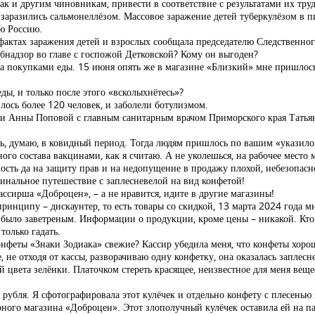
к и другим чиновникам, привести в соответствие с результатами их труд
 заразились сальмонеллёзом. Массовое заражение детей туберкулёзом в 
ю Россию.
актах заражения детей и взрослых сообщала председателю Следственног
ебнадзор во главе с госпожой Детковской? Кому он выгоден?
за покупками еды. 15 июня опять же в магазине «Близкий» мне пришлось
еды, и только после этого «всколыхнётесь»?
ось более 120 человек, и заболели ботулизмом.
сии Анны Поповой с главным санитарным врачом Приморского края Тать
ть, думаю, в ковидный период. Тогда людям пришлось по вашим «указило
ого состава вакцинами, как я считаю. А не уколешься, на рабочее место
ость да на защиту прав и на недопущение в продажу плохой, небезопасн
инальное путешествие с заплесневелой на вид конфетой!
кассирша «Доброцен», – а не нравится, идите в другие магазины!
инципу – дискаунтер, то есть товары со скидкой, 13 марта 2024 года мн
 было заветреным. Информации о продукции, кроме цены – никакой. Кто 
только гадать.
онфеты «Знаки Зодиака» свежие? Кассир убедила меня, что конфеты хоро
 не отходя от кассы, разворачиваю одну конфетку, она оказалась заплес
 цвета зелёнки. Платочком стереть красящее, неизвестное для меня вещес
 рубля. Я сфотографировала этот кулёчек и отдельно конфету с плесень
рного магазина «Доброцен». Этот злополучный кулёчек оставила ей на па