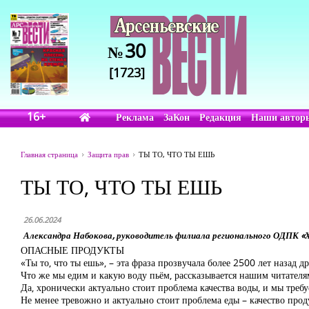
30
№
[1723]
16+
Реклама
ЗаКон
Редакция
Наши автор
Главная страница
Защита прав
ТЫ ТО, ЧТО ТЫ ЕШЬ
ТЫ ТО, ЧТО ТЫ ЕШЬ
26.06.2024
Александра Набокова, руководитель филиала регионального ОДПК «Х
ОПАСНЫЕ ПРОДУКТЫ
«Ты то, что ты ешь», – эта фраза прозвучала более 2500 лет наза
Что же мы едим и какую воду пьём, рассказывается нашим читателям
Да, хронически актуально стоит проблема качества воды, и мы треб
Не менее тревожно и актуально стоит проблема еды – качество прод