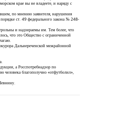
морском крае вы не владеете, и наряду с
ившем, по мнению заявителя, нарушения
порядке ст. 49 федерального закона № 248-
трольны и надзираемы им. Тем более, что
алось, что это Общество с ограниченной
лагаю.
прокурора Дальнереченской межрайонной
а.
дукции, а Росспотребнадзор по
чию человека благополучно «отфутболил»,
Шевнину.