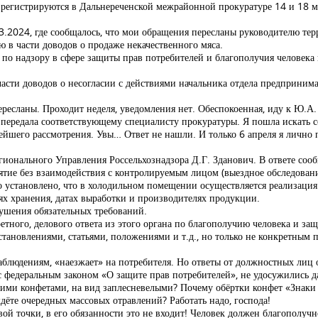
регистрируются в Дальнереченской межрайонной прокуратуре 14 и 18 м
.03.2024, где сообщалось, что мои обращения пересланы руководителю т
 в части доводов о продаже некачественного мяса.
по надзору в сфере защиты прав потребителей и благополучия человека
части доводов о несогласии с действиями начальника отдела предпринима
ресланы. Проходит неделя, уведомления нет. Обеспокоенная, иду к Ю.А.
и передала соответствующему специалисту прокуратуры. Я пошла искать 
ейшего рассмотрения. Увы… Ответ не нашли. И только 6 апреля я лично 
гионального Управления Россельхознадзора Д.Г. Зданович. В ответе соо
ятие без взаимодействия с контролируемым лицом (выездное обследован
о установлено, что в холодильном помещении осуществляется реализация
х хранения, датах выработки и производителях продукции.
ушения обязательных требований.
тного, делового ответа из этого органа по благополучию человека и защ
тановлениями, статьями, положениями и т.д., но только не конкретным 
 наблюдениям, «наезжает» на потребителя. Но ответы от должностных лиц
 с федеральным законом «О защите прав потребителей», не удосужились д
оими конфетами, на вид заплесневелыми? Почему обёртки конфет «Знаки
дёте очередных массовых отравлений? Работать надо, господа!
овой точки, в его обязанности это не входит! Человек должен благополу