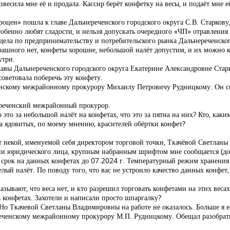
весила мне её и продала. Кассир берёт конфетку на весы, и подаёт мне её
роцен» пошла к главе Дальнереченского городского округа С.В. Старкову
обенно любят сладости, и нельзя допускать очередного «ЧП» отравления
отдела по предпринимательству и потребительского рынка Дальнереченск
рашного нет, конфеты хорошие, небольшой налёт допустим, и их можно к
утри.
 главы Дальнереченского городского округа Екатерине Александровне Ста
советовала поберечь эту конфету.
енскому межрайонному прокурору Михаилу Петровичу Рудницкому. Он сказ
нереченский межрайонный прокурор.
 это за небольшой налёт на конфетах, что это за пятна на них? Кто, как
ава ядовитых, по моему мнению, красителей обёртки конфет?
от некой, именуемой себя директором торговой точки, Ткачёвой Светлан
ни юридического лица, крупным набранным шрифтом мне сообщается (до
срок на данных конфетах до 07.2024 г. Температурный режим хранения
ый налёт. По поводу того, что вас не устроило качество данных конфет, 
зывают, что веса нет, и кто разрешил торговать конфетами на этих весах
 конфетах. Захотели и написали просто шпаргалку?
Но Ткачевой Светланы Владимировны на работе не оказалось. Больше я её
еченскому межрайонному прокурору М.П. Рудницкому. Обещал разобрать