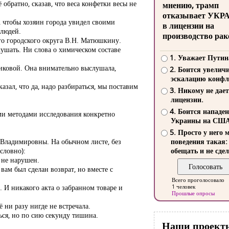
 обратно, сказав, что веса конфетки весы не
мнению, трамп
отказывает УКР
, чтобы хозяин города увидел своими
в лицензии на
 людей.
производство рак
ого городского округа В.Н. Матюшкину.
ушать. Ни слова о химическом составе
1. Уважает Путин
риковой. Она внимательно выслушала,
2. Боится увелич
эскалацию конфл
ал, что да, надо разбираться, мы поставим
3. Никому не дает
лицензии.
4. Боится нападе
ими методами исследования конкретно
Украины на СШ
5. Просто у него 
ы Владимировны. На обычном листе, без
поведения такая:
словно):
обещать и не сдел
 не нарушен.
вам был сделан возврат, но вместе с
Всего проголосовало
. И никакого акта о забранном товаре и
1 человек
Прошлые опросы
 ни разу нигде не встречала.
ся, но по сию секунду тишина.
Наши проект