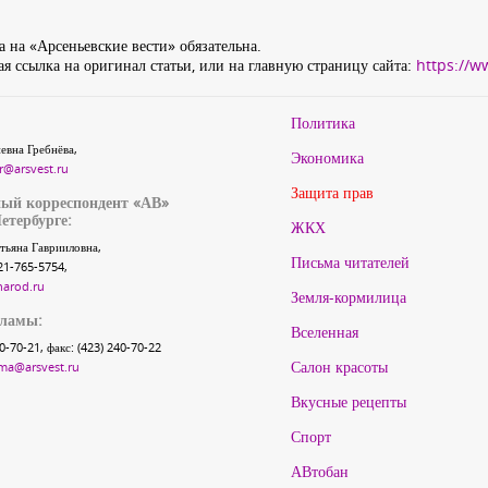
 на «Арсеньевские вести» обязательна.
я ссылка на оригинал статьи, или на главную страницу сайта:
https://w
Политика
евна Гребнёва,
Экономика
r@arsvest.ru
Защита прав
ый корреспондент «АВ»
етербурге:
ЖКХ
тьяна Гаврииловна,
Письма читателей
21-765-5754,
narod.ru
Земля-кормилица
кламы:
Вселенная
40-70-21, факс: (423) 240-70-22
Салон красоты
ma@arsvest.ru
Вкусные рецепты
Спорт
АВтобан