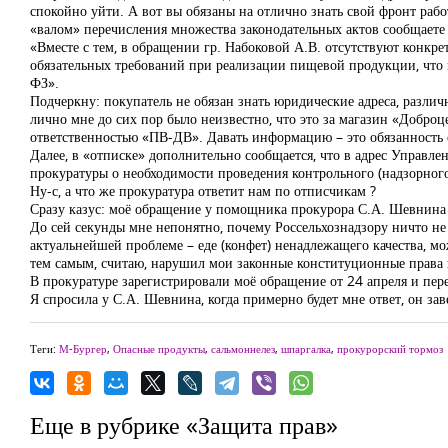
спокойно уйти. А вот вы обязаны на отлично знать свой фронт работ
«валом» перечисления множества законодательных актов сообщаете
«Вместе с тем, в обращении гр. Набоковой А.В. отсутствуют конкр
обязательных требований при реализации пищевой продукции, что 
ФЗ».
Подчеркну: покупатель не обязан знать юридические адреса, различ
лично мне до сих пор было неизвестно, что это за магазин «Доброце
ответственностью «ПВ-ДВ». Давать информацию – это обязанность с
Далее, в «отписке» дополнительно сообщается, что в адрес Управ
прокуратуры о необходимости проведения контрольного (надзорног
Ну-с, а что же прокуратура ответит нам по отписчикам ?
Сразу казус: моё обращение у помощника прокурора С.А. Шевнина
До сей секунды мне непонятно, почему Россельхознадзору ничто н
актуальнейшей проблеме – еде (конфет) ненадлежащего качества, мо
тем самым, считаю, нарушил мои законные конституционные права 
В прокуратуре зарегистрировали моё обращение от 24 апреля и п
Я спросила у С.А. Шевнина, когда примерно будет мне ответ, он зав
Теги:
М-Бургер
,
Опасные продукты
,
сальмоннелез
,
шпаргалка
,
прокурорский тормоз
Еще в рубрике «Защита прав»