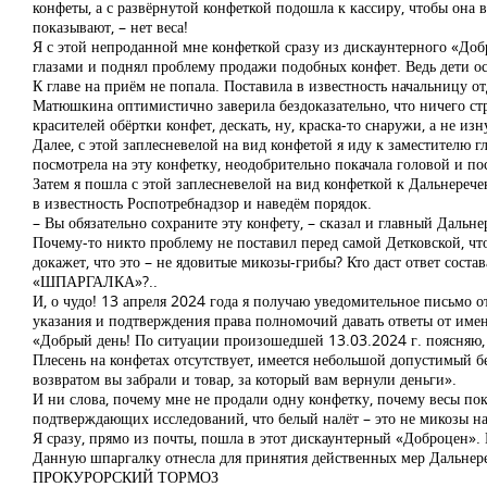
конфеты, а с развёрнутой конфеткой подошла к кассиру, чтобы она вз
показывают, – нет веса!
Я с этой непроданной мне конфеткой сразу из дискаунтерного «Доб
глазами и поднял проблему продажи подобных конфет. Ведь дети ос
К главе на приём не попала. Поставила в известность начальницу 
Матюшкина оптимистично заверила бездоказательно, что ничего ст
красителей обёртки конфет, дескать, ну, краска-то снаружи, а не изн
Далее, с этой заплесневелой на вид конфетой я иду к заместителю
посмотрела на эту конфетку, неодобрительно покачала головой и по
Затем я пошла с этой заплесневелой на вид конфеткой к Дальнереч
в известность Роспотребнадзор и наведём порядок.
– Вы обязательно сохраните эту конфету, – сказал и главный Даль
Почему-то никто проблему не поставил перед самой Детковской, что
докажет, что это – не ядовитые микозы-грибы? Кто даст ответ сост
«ШПАРГАЛКА»?..
И, о чудо! 13 апреля 2024 года я получаю уведомительное письмо 
указания и подтверждения права полномочий давать ответы от име
«Добрый день! По ситуации произошедшей 13.03.2024 г. поясняю, 
Плесень на конфетах отсутствует, имеется небольшой допустимый бел
возвратом вы забрали и товар, за который вам вернули деньги».
И ни слова, почему мне не продали одну конфетку, почему весы пока
подтверждающих исследований, что белый налёт – это не микозы на
Я сразу, прямо из почты, пошла в этот дискаунтерный «Доброцен». 
Данную шпаргалку отнесла для принятия действенных мер Дальнер
ПРОКУРОРСКИЙ ТОРМОЗ