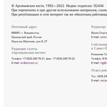
© Арсеньевские вести, 1992—2022. Индекс подписки: П2436
При перепечатке и при другом использовании материалов, ссылка
При републикации в сети интернет так же обязательна работающа
Почтовый адрес:
Редактор:
690091
, г.
Владивосток
,
Ирина Георги
Приморский край
,
Россия
.
E-mail:
edito
Переулок Шевченко
, дом 9, 27
Собственн
в Санкт-П
Редакция газеты
«
Арсеньевские вести
»:
Романенко Та
Телефон:
+7 (423) 240-70-21
, факс:
+7 (423) 240-70-22
Телефон: 8-9
E-mail:
av@arsvest.ru
E-mail:
rtg@
Отдел ре
Тел.: (423) 2
E-mail:
rekla