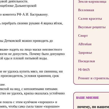
овой деятельности.
Земля-кормилица
пищеблоке Дальнегорской
Вселенная
о комитета РФ А.И. Бастрыкину.
Салон красоты
 перебрать своими руками 4 ящика яблок,
Вкусные рецепты
Спорт
яны Детковской можно приводить до
АВтобан
вкам» надеть на лицо маски неизвестного
Здоровье
 могли не допустить. Почему было допущено
ой еды и плохой питьевой воды.
Посиделки
Hi-tech
е не удалось купить мясо, ни свинины, ни
производитель, условия хранения, срок
Ремонт и строитель
шие.
невелой на вид, с непонятными пятнами.
тво не удалось, краска оказалась устойчиво
ВАШЕ МНЕНИЕ
ю и пошла с этим кулёчком «хороших» и
мять, чтобы сама съела такие «хорошие»
почему, по вашем