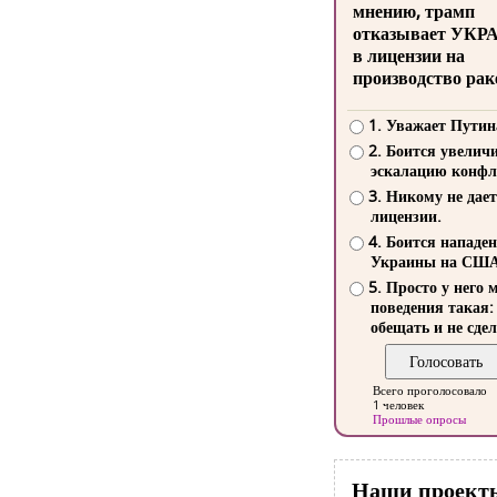
мнению, трамп
отказывает УКР
в лицензии на
производство рак
1. Уважает Путин
2. Боится увелич
эскалацию конфл
3. Никому не дает
лицензии.
4. Боится нападе
Украины на СШ
5. Просто у него 
поведения такая:
обещать и не сдел
Всего проголосовало
1 человек
Прошлые опросы
Наши проект