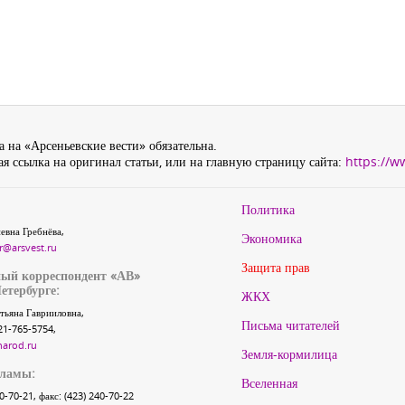
 на «Арсеньевские вести» обязательна.
я ссылка на оригинал статьи, или на главную страницу сайта:
https://w
Политика
евна Гребнёва,
Экономика
r@arsvest.ru
Защита прав
ый корреспондент «АВ»
етербурге:
ЖКХ
тьяна Гаврииловна,
Письма читателей
21-765-5754,
narod.ru
Земля-кормилица
кламы:
Вселенная
40-70-21, факс: (423) 240-70-22