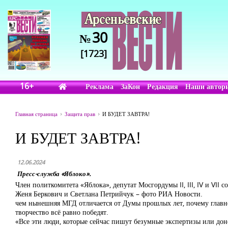
30
№
[1723]
16+
Реклама
ЗаКон
Редакция
Наши автор
Главная страница
Защита прав
И БУДЕТ ЗАВТРА!
И БУДЕТ ЗАВТРА!
12.06.2024
Пресс-служба «Яблоко».
Член политкомитета «Яблока», депутат Мосгордумы II, III, IV и VI
Женя Беркович и Светлана Петрийчук – фото РИА Новости.
чем нынешняя МГД отличается от Думы прошлых лет, почему главное
творчество всё равно победят.
«Все эти люди, которые сейчас пишут безумные экспертизы или донос