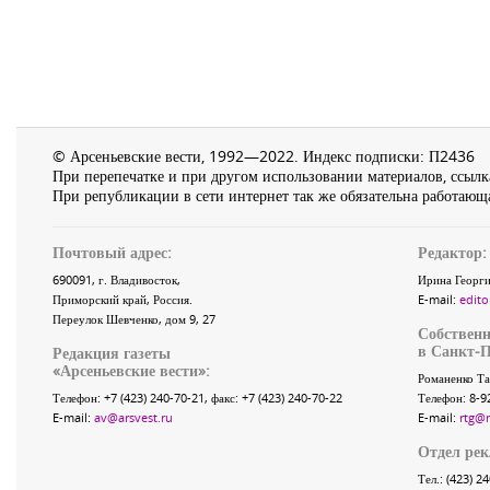
© Арсеньевские вести, 1992—2022. Индекс подписки: П2436
При перепечатке и при другом использовании материалов, ссылка
При републикации в сети интернет так же обязательна работающа
Почтовый адрес:
Редактор:
690091
, г.
Владивосток
,
Ирина Георги
Приморский край
,
Россия
.
E-mail:
edito
Переулок Шевченко
, дом 9, 27
Собственн
в Санкт-П
Редакция газеты
«
Арсеньевские вести
»:
Романенко Та
Телефон:
+7 (423) 240-70-21
, факс:
+7 (423) 240-70-22
Телефон: 8-9
E-mail:
av@arsvest.ru
E-mail:
rtg@
Отдел ре
Тел.: (423) 2