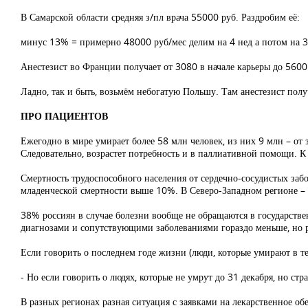
В Самарской области средняя з/пл врача 55000 руб. Раздробим её:
минус 13% = примерно 48000 руб/мес делим на 4 нед а потом на 36 
Анестезист во Франции получает от 3080 в начале карьеры до 5600 
Ладно, так и быть, возьмём небогатую Польшу. Там анестезист получ
ПРО ПАЦИЕНТОВ
Ежегодно в мире умирает более 58 млн человек, из них 9 млн – от 
Следовательно, возрастет потребность и в паллиативной помощи. К
Смертность трудоспособного населения от сердечно-сосудистых забо
младенческой смертности выше 10%. В Северо-Западном регионе –
38% россиян в случае болезни вообще не обращаются в государстве
диагнозами и сопутствующими заболеваниями гораздо меньше, но р
Если говорить о последнем годе жизни (люди, которые умирают в те
- Но если говорить о людях, которые не умрут до 31 декабря, но стр
В разных регионах разная ситуация с заявками на лекарственное об