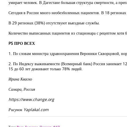
умирает человек. В Дагестане большая структура смертности, а преп
Сегодня в России много необезболенных пациентов. В 18 регионах
В 29 регионах (38%) отсутствуют выездные службы.
Количество выписанных пациентов из стационара с рецептом хотя б
PS ПРО ВСЕХ
1. По словам министра здравоохранения Вероники Скворцовой, норм
2. По Индексу выживаемости (Всемирный банк) Россия занимает 122-
15 до 60 лет доживают только 78% людей.
Ирина Кваско
Самара, Россия
https://www.change.org
Рисунок Yaplakal.com
Теги:
Врач
,
Больница
,
Пациент
,
ФАП