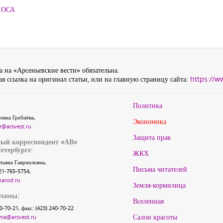
ЛОСА
 на «Арсеньевские вести» обязательна.
я ссылка на оригинал статьи, или на главную страницу сайта:
https://w
Политика
евна Гребнёва,
Экономика
r@arsvest.ru
Защита прав
ый корреспондент «АВ»
етербурге:
ЖКХ
тьяна Гаврииловна,
Письма читателей
21-765-5754,
narod.ru
Земля-кормилица
кламы:
Вселенная
40-70-21, факс: (423) 240-70-22
Салон красоты
ma@arsvest.ru