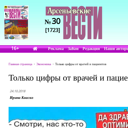
30
№
[1723]
16+
Реклама
ЗаКон
Редакция
Наши автор
Главная страница
Экономика
Только цифры от врачей и пациентов
Только цифры от врачей и паци
24.10.2018
Ирина Кваско