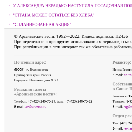
У АЛЕКСАНДРА НЕРАДЬКО НАСТУПИЛА ПОСАДОЧНАЯ ПО
"СТРАНА МОЖЕТ ОСТАТЬСЯ БЕЗ ХЛЕБА"
"СПЛАНИРОВАННАЯ АКЦИЯ"
© Арсеньевские вести, 1992—2022. Индекс подписки: П2436
При перепечатке и при другом использовании материалов, ссылка
При републикации в сети интернет так же обязательна работающа
Почтовый адрес:
Редактор:
690091
, г.
Владивосток
,
Ирина Георги
Приморский край
,
Россия
.
E-mail:
edito
Переулок Шевченко
, дом 9, 27
Собственн
в Санкт-П
Редакция газеты
«
Арсеньевские вести
»:
Романенко Та
Телефон:
+7 (423) 240-70-21
, факс:
+7 (423) 240-70-22
Телефон: 8-9
E-mail:
av@arsvest.ru
E-mail:
rtg@
Отдел ре
Тел.: (423) 2
E-mail:
rekla