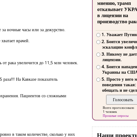
мнению, трамп
отказывает УКР
в лицензии на
производство рак
 за ночные часы или за дежурство.
1. Уважает Путин
 хватает врачей.
2. Боится увелич
эскалацию конфл
3. Никому не дает
лицензии.
 от рака увеличится до 11,5 млн человек.
4. Боится нападе
Украины на СШ
раза!!! На Кавказе показатель
5. Просто у него 
поведения такая:
обещать и не сдел
оохранения. Пациентов со сложными
Всего проголосовало
1 человек
Прошлые опросы
Наши проект
овно в таком количестве, сколько у них