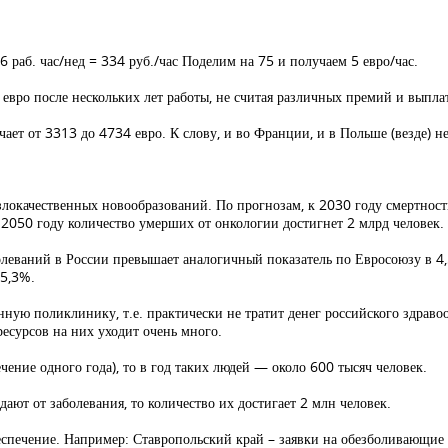
раб. час/нед = 334 руб./час Поделим на 75 и получаем 5 евро/час.
евро после нескольких лет работы, не считая различных премий и выплат
ает от 3313 до 4734 евро. К слову, и во Франции, и в Польше (везде) не
злокачественных новообразований. По прогнозам, к 2030 году смертность
 2050 году количество умерших от онкологии достигнет 2 млрд человек.
леваний в России превышает аналогичный показатель по Евросоюзу в 4,5 
 5,3%.
нную поликлинику, т.е. практически не тратит денег российского здрав
есурсов на них уходит очень много.
чение одного года), то в год таких людей — около 600 тысяч человек.
адают от заболевания, то количество их достигает 2 млн человек.
еспечение. Например: Ставропольский край – заявки на обезболивающие р