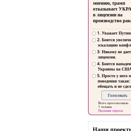
мнению, трамп
отказывает УКР
в лицензии на
производство рак
1. Уважает Путин
2. Боится увелич
эскалацию конфл
3. Никому не дает
лицензии.
4. Боится нападе
Украины на СШ
5. Просто у него 
поведения такая:
обещать и не сдел
Всего проголосовало
1 человек
Прошлые опросы
Наши проект