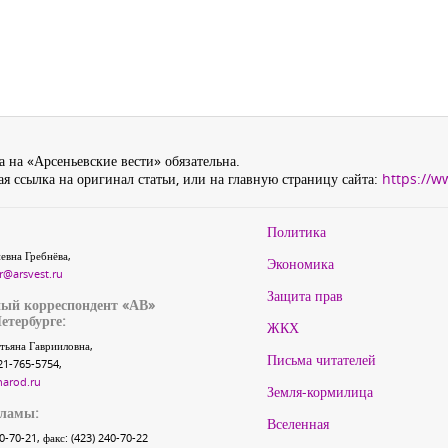
 на «Арсеньевские вести» обязательна.
я ссылка на оригинал статьи, или на главную страницу сайта:
https://w
Политика
евна Гребнёва,
Экономика
r@arsvest.ru
Защита прав
ый корреспондент «АВ»
етербурге:
ЖКХ
тьяна Гаврииловна,
Письма читателей
21-765-5754,
narod.ru
Земля-кормилица
кламы:
Вселенная
40-70-21, факс: (423) 240-70-22