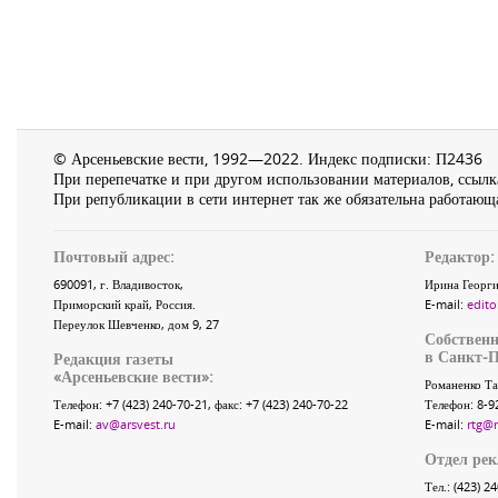
© Арсеньевские вести, 1992—2022. Индекс подписки: П2436
При перепечатке и при другом использовании материалов, ссылка
При републикации в сети интернет так же обязательна работающа
Почтовый адрес:
Редактор:
690091
, г.
Владивосток
,
Ирина Георги
Приморский край
,
Россия
.
E-mail:
edito
Переулок Шевченко
, дом 9, 27
Собственн
в Санкт-П
Редакция газеты
«
Арсеньевские вести
»:
Романенко Та
Телефон:
+7 (423) 240-70-21
, факс:
+7 (423) 240-70-22
Телефон: 8-9
E-mail:
av@arsvest.ru
E-mail:
rtg@
Отдел ре
Тел.: (423) 2