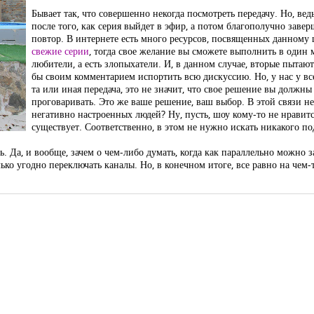
Бывает так, что совершенно некогда посмотреть передачу. Но, ведь
после того, как серия выйдет в эфир, а потом благополучно заве
повтор. В интернете есть много ресурсов, посвященных данному 
свежие серии
, тогда свое желание вы сможете выполнить в один м
любители, а есть злопыхатели. И, в данном случае, вторые пытают
бы своим комментарием испортить всю дискуссию. Но, у нас у все
та или иная передача, это не значит, что свое решение вы должны
проговаривать. Это же ваше решение, ваш выбор. В этой связи н
негативно настроенных людей? Ну, пусть, шоу кому-то не нравит
существует. Соответственно, в этом не нужно искать никакого по
сь. Да, и вообще, зачем о чем-либо думать, когда как параллельно можно
ько угодно переключать каналы. Но, в конечном итоге, все равно на чем-