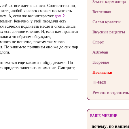
Земля-кормилица
 сейчас все идет в записи. Соответственно,
ршится, любой человек сможет посмотреть
Вселенная
шоу. А, если же вас интересует
дом 2
омент. Конечно, у этой передачи есть
Салон красоты
ся всячески подливать масло в огонь, лишь
х есть личное мнение. И, если вам нравится
Вкусные рецепты
 каким-то образом обсуждать,
емного не понятно, почему так много
Спорт
ся. По каким-то причинам оно же до сих пор
длога.
АВтобан
Здоровье
 заниматься еще какими-нибудь делами. По
то придется заострить внимание. Смотрите,
Посиделки
Hi-tech
Ремонт и строитель
ВАШЕ МНЕНИЕ
почему, по вашем