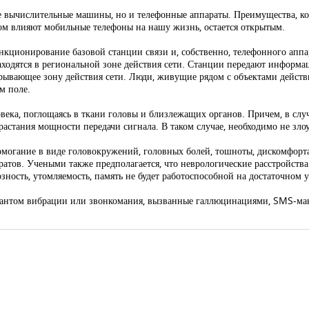
ые вычислительные машины, но и телефонные аппараты. Преимущества, 
азом влияют мобильные телефоны на нашу жизнь, остается открытым.
нкционирование базовой станции связи и, собственно, телефонного аппар
ходятся в региональной зоне действия сети. Станции передают информ
рывающее зону действия сети. Люди, живущие рядом с объектами действ
м поле.
века, поглощаясь в ткани головы и близлежащих органов. Причем, в случ
астания мощности передачи сигнала. В таком случае, необходимо не зло
омогание в виде головокружений, головных болей, тошноты, дискомфорта,
ратов. Учеными также предполагается, что неврологические расстройства
ность, утомляемость, память не будет работоспособной на достаточном у
фантом вибрации или звонкомания, вызванные галлюцинациями, SMS-мани