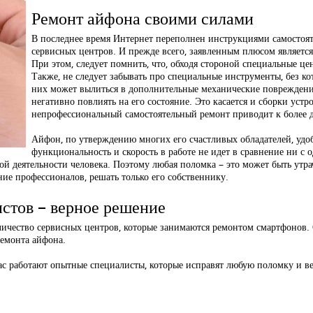
Ремонт айфона своими силами
В последнее время Интернет переполнен инструкциями самостоя
сервисных центров. И прежде всего, заявленным плюсом является 
При этом, следует помнить, что, обходя стороной специальные цен
Также, не следует забывать про специальные инструменты, без к
них может вылиться в дополнительные механические повреждени
негативно повлиять на его состояние. Это касается и сборки устро
непрофессиональный самостоятельный ремонт приводит к более 
Айфон, по утверждению многих его счастливых обладателей, удоб
функциональность и скорость в работе не идет в сравнение ни с
й деятельности человека. Поэтому любая поломка – это может быть утрач
ние профессионалов, решать только его собственнику.
стов – верное решение
количество сервисных центров, которые занимаются ремонтом смартфонов
емонта айфона.
у нас работают опытные специалисты, которые исправят любую поломку и