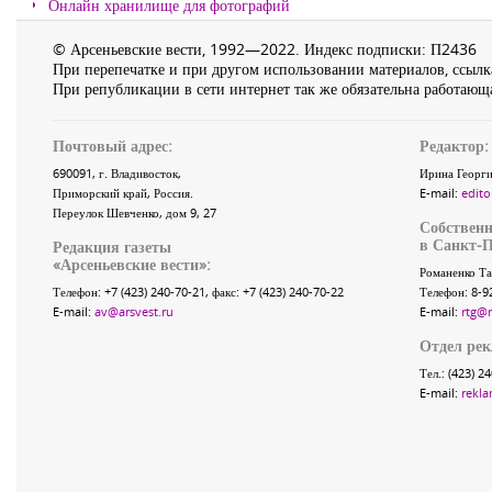
Онлайн хранилище для фотографий
© Арсеньевские вести, 1992—2022. Индекс подписки: П2436
При перепечатке и при другом использовании материалов, ссылка
При републикации в сети интернет так же обязательна работающа
Почтовый адрес:
Редактор:
690091
, г.
Владивосток
,
Ирина Георги
Приморский край
,
Россия
.
E-mail:
edito
Переулок Шевченко
, дом 9, 27
Собственн
в Санкт-П
Редакция газеты
«
Арсеньевские вести
»:
Романенко Та
Телефон:
+7 (423) 240-70-21
, факс:
+7 (423) 240-70-22
Телефон: 8-9
E-mail:
av@arsvest.ru
E-mail:
rtg@
Отдел ре
Тел.: (423) 2
E-mail:
rekla