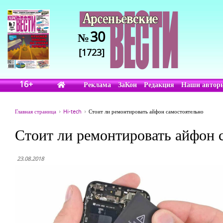
30
№
[1723]
16+
Реклама
ЗаКон
Редакция
Наши автор
Главная страница
Hi-tech
Стоит ли ремонтировать айфон самостоятельно
Стоит ли ремонтировать айфон 
23.08.2018