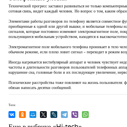
Технический прогресс заставил развиваться не только компьютерн
сотовая связь, видит каждый человек. Но вопрос о том, каким обр
Элементами работы разговоров по телефону является совместное фу
приобщенные к одной или другой вышке, и мобильные телефоны на
сигналов, которые постоянно изменяют электромагнитное поле, пок
пользующиеся мобильным устройством, находятся в высокочастотно
Электромагнитное поле мобильного телефона проникает в тело чело
обычном режиме, если плохо ловит сигнал – переходит в режим возр
Иногда нагревается вестибулярный аппарат и человек чувствует нед
частоты и длительности разговоров пользователей телефонных аппа
нарушение сна, головные боли и их последующее увеличение, нервоз
Психические расстройства тоже повлияют на жизнь пользователя: 
обязан написать десятки сообщений.
Теги:
Еще в рубрике «Hi-tech»