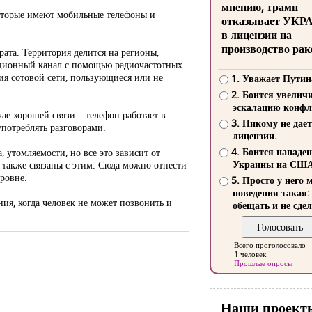
мнению, трамп
которые имеют мобильные телефоны и
отказывает УКР
в лицензии на
производство рак
ата. Территория делится на регионы,
ационный канал с помощью радиочастотных
ия сотовой сети, пользующиеся или не
1. Уважает Путин
2. Боится увелич
эскалацию конфл
ае хорошей связи – телефон работает в
3. Никому не дает
употреблять разговорами.
лицензии.
4. Боится нападе
 утомляемости, но все это зависит от
Украины на СШ
 также связаны с этим. Сюда можно отнести
ровне.
5. Просто у него 
поведения такая:
я, когда человек не может позвонить и
обещать и не сдел
Всего проголосовало
1 человек
Прошлые опросы
Наши проект