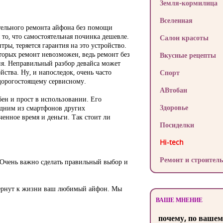
Земля-кормилица
Вселенная
тельного ремонта айфона без помощи
то, что самостоятельная починка дешевле.
Салон красоты
тры, теряется гарантия на это устройство.
оторых ремонт невозможен, ведь ремонт без
Вкусные рецепты
я. Неправильный разбор девайса может
йства. Ну, и напоследок, очень часто
Спорт
дорогостоящему сервисному.
АВтобан
ен и прост в использовании. Его
Здоровье
 одним из смартфонов других
енное время и деньги. Так стоит ли
Посиделки
Hi-tech
Ремонт и строитель
. Очень важно сделать правильный выбор и
 вернут к жизни ваш любимый айфон. Мы
ВАШЕ МНЕНИЕ
почему, по вашем