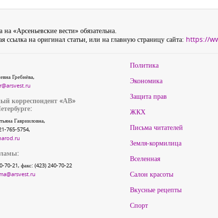
 на «Арсеньевские вести» обязательна.
я ссылка на оригинал статьи, или на главную страницу сайта:
https://w
Политика
евна Гребнёва,
Экономика
r@arsvest.ru
Защита прав
ый корреспондент «АВ»
етербурге:
ЖКХ
тьяна Гаврииловна,
Письма читателей
21-765-5754,
narod.ru
Земля-кормилица
кламы:
Вселенная
40-70-21, факс: (423) 240-70-22
Салон красоты
ma@arsvest.ru
Вкусные рецепты
Спорт