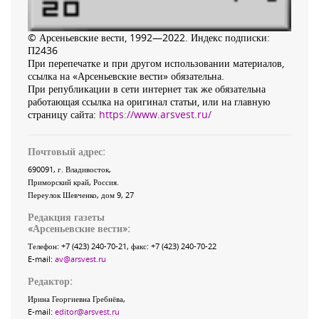
© Арсеньевские вести, 1992—2022. Индекс подписки:
П2436
При перепечатке и при другом использовании материалов,
ссылка на «Арсеньевские вести» обязательна.
При републикации в сети интернет так же обязательна
работающая ссылка на оригинал статьи, или на главную
страницу сайта:
https://www.arsvest.ru/
Почтовый адрес:
690091
, г.
Владивосток
,
Приморский край
,
Россия
.
Переулок Шевченко
, дом 9, 27
Редакция газеты
«
Арсеньевские вести
»:
Телефон:
+7 (423) 240-70-21
, факс:
+7 (423) 240-70-22
E-mail:
av@arsvest.ru
Редактор:
Ирина Георгиевна Гребнёва,
E-mail:
editor@arsvest.ru