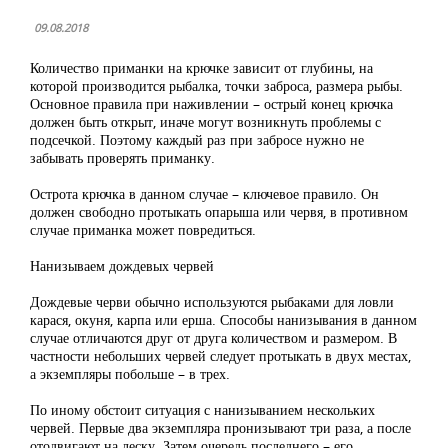
09.08.2018
Количество приманки на крючке зависит от глубины, на
которой производится рыбалка, точки заброса, размера рыбы.
Основное правила при наживлении – острый конец крючка
должен быть открыт, иначе могут возникнуть проблемы с
подсечкой. Поэтому каждый раз при забросе нужно не
забывать проверять приманку.
Острота крючка в данном случае – ключевое правило. Он
должен свободно протыкать опарыша или червя, в противном
случае приманка может повредиться.
Нанизываем дождевых червей
Дождевые черви обычно используются рыбаками для ловли
карася, окуня, карпа или ерша. Способы нанизывания в данном
случае отличаются друг от друга количеством и размером. В
частности небольших червей следует протыкать в двух местах,
а экземпляры побольше – в трех.
По иному обстоит ситуация с нанизыванием нескольких
червей. Первые два экземпляра пронизывают три раза, а после
отодвигают на леску. Затем очередь последнего – его