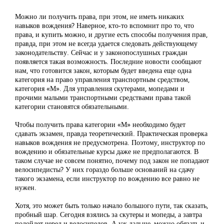
Можно ли получить права, при этом, не иметь никаких
навыков вождения? Наверное, кто-то вспомнит про то, что
права, и купить можно, и другие есть способы получения прав,
правда, при этом не всегда удается следовать действующему
законодательству. Сейчас и у законопослушных граждан
появляется такая возможность. Последние новости сообщают
нам, что готовится закон, которым будет введена еще одна
категория на право управления транспортным средством,
категория «М». Для управления скутерами, мопедами и
прочими малыми транспортными средствами права такой
категории становятся обязательными.
Чтобы получить права категории «М» необходимо будет
сдавать экзамен, правда теоретический. Практическая проверка
навыков вождения не предусмотрена. Поэтому, инструктор по
вождению и обязательные курсы даже не предполагаются. В
таком случае не совсем понятно, почему под закон не попадают
велосипедисты? У них гораздо больше оснований на сдачу
такого экзамена, если инструктор по вождению все равно не
нужен.
Хотя, это может быть только начало большого пути, так сказать,
пробный шар. Сегодня взялись за скутеры и мопеды, а завтра
подойдет черед и велосипедов. А уж дальше, можно обязать и