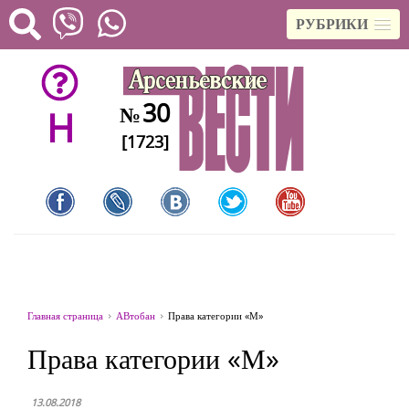
РУБРИКИ
30
№
H
[1723]
Главная страница
АВтобан
Права категории «М»
Права категории «М»
13.08.2018