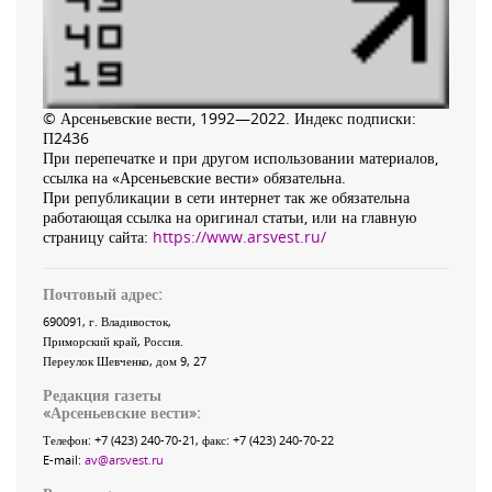
© Арсеньевские вести, 1992—2022. Индекс подписки:
П2436
При перепечатке и при другом использовании материалов,
ссылка на «Арсеньевские вести» обязательна.
При републикации в сети интернет так же обязательна
работающая ссылка на оригинал статьи, или на главную
страницу сайта:
https://www.arsvest.ru/
Почтовый адрес:
690091
, г.
Владивосток
,
Приморский край
,
Россия
.
Переулок Шевченко
, дом 9, 27
Редакция газеты
«
Арсеньевские вести
»:
Телефон:
+7 (423) 240-70-21
, факс:
+7 (423) 240-70-22
E-mail:
av@arsvest.ru