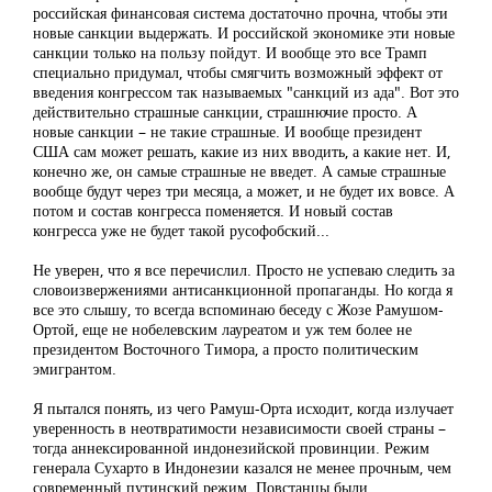
российская финансовая система достаточно прочна, чтобы эти
новые санкции выдержать. И российской экономике эти новые
санкции только на пользу пойдут. И вообще это все Трамп
специально придумал, чтобы смягчить возможный эффект от
введения конгрессом так называемых "санкций из ада". Вот это
действительно страшные санкции, страшнючие просто. А
новые санкции – не такие страшные. И вообще президент
США сам может решать, какие из них вводить, а какие нет. И,
конечно же, он самые страшные не введет. А самые страшные
вообще будут через три месяца, а может, и не будет их вовсе. А
потом и состав конгресса поменяется. И новый состав
конгресса уже не будет такой русофобский...
Не уверен, что я все перечислил. Просто не успеваю следить за
словоизвержениями антисанкционной пропаганды. Но когда я
все это слышу, то всегда вспоминаю беседу с Жозе Рамушом-
Ортой, еще не нобелевским лауреатом и уж тем более не
президентом Восточного Тимора, а просто политическим
эмигрантом.
Я пытался понять, из чего Рамуш-Орта исходит, когда излучает
уверенность в неотвратимости независимости своей страны –
тогда аннексированной индонезийской провинции. Режим
генерала Сухарто в Индонезии казался не менее прочным, чем
современный путинский режим. Повстанцы были