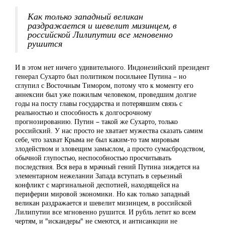
Как только западный великан
раздражается и шевелит мизинцем, в
российской Лилипутии все мгновенно
рушится
И в этом нет ничего удивительного. Индонезийский президент
генерал Сухарто был политиком посильнее Путина – но
сглупил с Восточным Тимором, потому что к моменту его
аннексии был уже пожилым человеком, проведшим долгие
годы на посту главы государства и потерявшим связь с
реальностью и способность к долгосрочному
прогнозированию. Путин – такой же Сухарто, только
российский. У нас просто не хватает мужества сказать самим
себе, что захват Крыма не был каким-то там мировым
злодейством и зловещим замыслом, а просто сумасбродством,
обычной глупостью, неспособностью просчитывать
последствия. Вся вера в мрачный гений Путина зиждется на
элементарном нежелании Запада вступать в серьезный
конфликт с маргинальной деспотией, находящейся на
периферии мировой экономики. Но как только западный
великан раздражается и шевелит мизинцем, в российской
Лилипутии все мгновенно рушится. И рубль летит ко всем
чертям, и "искандеры" не смеются, и антисанкции не