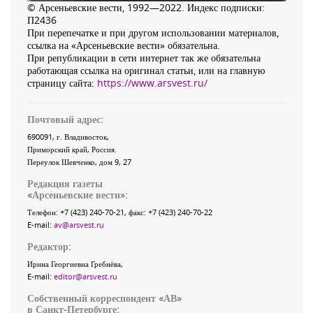
© Арсеньевские вести, 1992—2022. Индекс подписки:
П2436
При перепечатке и при другом использовании материалов,
ссылка на «Арсеньевские вести» обязательна.
При републикации в сети интернет так же обязательна
работающая ссылка на оригинал статьи, или на главную
страницу сайта:
https://www.arsvest.ru/
Почтовый адрес:
690091
, г.
Владивосток
,
Приморский край
,
Россия
.
Переулок Шевченко
, дом 9, 27
Редакция газеты
«
Арсеньевские вести
»:
Телефон:
+7 (423) 240-70-21
, факс:
+7 (423) 240-70-22
E-mail:
av@arsvest.ru
Редактор:
Ирина Георгиевна Гребнёва,
E-mail:
editor@arsvest.ru
Собственный корреспондент «АВ»
в Санкт-Петербурге: