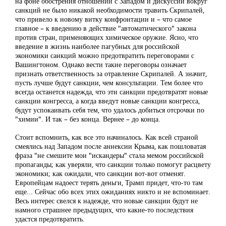
на фоне обострения отношений с Западом и дискуссий вокруг
санкций не было никакой необходимости травить Скрипалей,
что привело к новому витку конфронтации и – что самое
главное – к введению в действие "автоматического" закона
против стран, применяющих химическое оружие. Ясно, что
введение в жизнь наиболее пагубных для российской
экономики санкций можно предотвратить переговорами с
Вашингтоном. Однако вести такие переговоры означает
признать ответственность за отравление Скрипалей. А значит,
пусть лучше будут санкции, чем консультации. Тем более что
всегда останется надежда, что эти санкции предотвратят новые
санкции конгресса, а когда введут новые санкции конгресса,
будут успокаивать себя тем, что удалось добиться отсрочки по
"химии". И так – без конца. Вернее – до конца.
Стоит вспомнить, как все это начиналось. Как всей страной
смеялись над Западом после аннексии Крыма, как пошловатая
фраза "не смешите мои "искандеры" стала мемом российской
пропаганды; как уверяли, что санкции только помогут расцвету
экономики; как ожидали, что санкции вот-вот отменят.
Европейцам надоест терять деньги, Трамп придет, что-то там
еще... Сейчас обо всех этих ожиданиях никто и не вспоминает.
Весь интерес свелся к надежде, что новые санкции будут не
намного страшнее предыдущих, что какие-то последствия
удастся предотвратить.