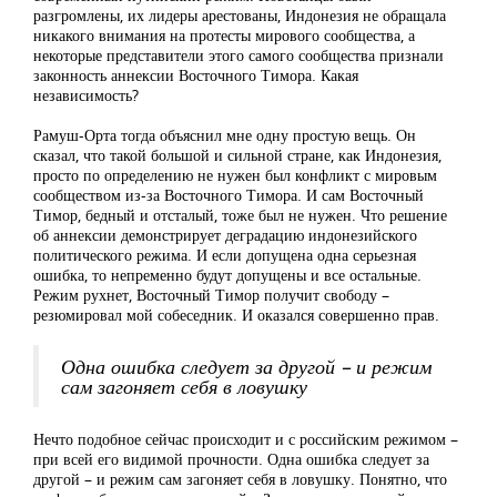
разгромлены, их лидеры арестованы, Индонезия не обращала
никакого внимания на протесты мирового сообщества, а
некоторые представители этого самого сообщества признали
законность аннексии Восточного Тимора. Какая
независимость?
Рамуш-Орта тогда объяснил мне одну простую вещь. Он
сказал, что такой большой и сильной стране, как Индонезия,
просто по определению не нужен был конфликт с мировым
сообществом из-за Восточного Тимора. И сам Восточный
Тимор, бедный и отсталый, тоже был не нужен. Что решение
об аннексии демонстрирует деградацию индонезийского
политического режима. И если допущена одна серьезная
ошибка, то непременно будут допущены и все остальные.
Режим рухнет, Восточный Тимор получит свободу –
резюмировал мой собеседник. И оказался совершенно прав.
Одна ошибка следует за другой – и режим
сам загоняет себя в ловушку
Нечто подобное сейчас происходит и с российским режимом –
при всей его видимой прочности. Одна ошибка следует за
другой – и режим сам загоняет себя в ловушку. Понятно, что