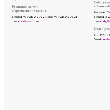
Собственн
в Санкт-П
Редакция газеты
«
Арсеньевские вести
»:
Романенко Та
Телефон:
+7 (423) 240-70-21
, факс:
+7 (423) 240-70-22
Телефон: 8-9
E-mail:
av@arsvest.ru
E-mail:
rtg@
Отдел ре
Тел.: (423) 2
E-mail:
rekla