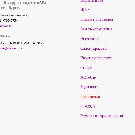
ый корреспондент «АВ»
етербурге:
ЖКХ
тьяна Гаврииловна,
Письма читателей
21-765-5754,
narod.ru
Земля-кормилица
кламы:
Вселенная
40-70-21, факс: (423) 240-70-22
Салон красоты
ma@arsvest.ru
Вкусные рецепты
Спорт
АВтобан
Здоровье
Посиделки
Hi-tech
Ремонт и строительство