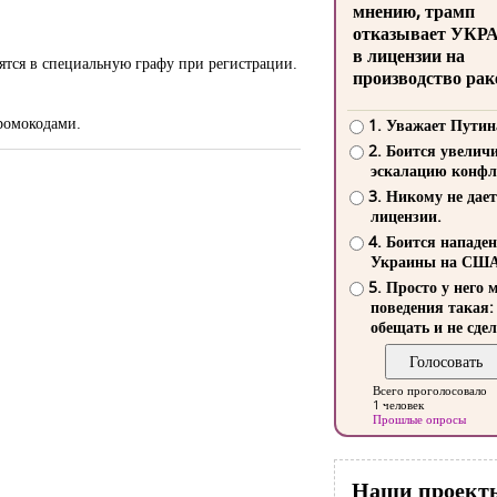
мнению, трамп
отказывает УКР
в лицензии на
ятся в специальную графу при регистрации.
производство рак
промокодами.
1. Уважает Путин
2. Боится увелич
эскалацию конфл
3. Никому не дает
лицензии.
4. Боится нападе
Украины на СШ
5. Просто у него 
поведения такая:
обещать и не сдел
Всего проголосовало
1 человек
Прошлые опросы
Наши проект