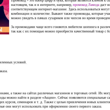
Промокод – это набор цифр и букв, которые являются ключом к с
настоящем, так и в интернете, например,
промокод Ламода
даст в
соответствующем интернет-магазине. Здесь использоваться могу
комбинации и количестве. Бывают также промокоды, которые уча
можно увидеть в пачках сухариков или чипсов во время проведе
За промокодами чаще всего гоняются любители шопинга в различ
так как с их помощью можно приобрести качественный товар с б
деленных условий.
каза.
ами, а также на сайтах различных магазинов и торговых сетей. Их могут
мокоды можно найти в разделе «Акции». Сейчас появляются специальные с
щих курсов, семинаров и т. д. Также с целью привлечения новых клиен
ые они могут использовать при оформлении своего первого заказа.