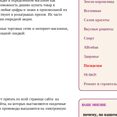
кидке в определенном магазине как
Земля-кормилица
озможность дешево купить товар в
т любые цифры и знаки в произвольной их
Вселенная
ствуют в розыгрышах призов. Их часто
ния очередной акции.
Салон красоты
ных торговых сетях и интернет-магазинах,
Вкусные рецепты
ольшой скидкой.
Спорт
АВтобан
Здоровье
Посиделки
Hi-tech
Ремонт и строитель
 прятать по всей странице сайта: на
айты, на которых выставляются скидочные
ВАШЕ МНЕНИЕ
тов промокоды высылаются на электронную
почему, по вашем