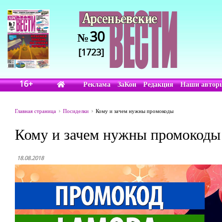
30
№
[1723]
16+
Реклама
ЗаКон
Редакция
Наши автор
Главная страница
Посиделки
Кому и зачем нужны промокоды
Кому и зачем нужны промокоды
18.08.2018