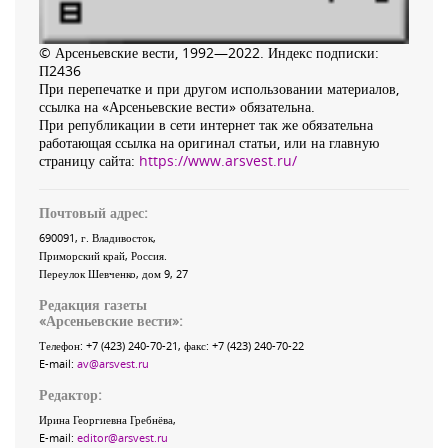
© Арсеньевские вести, 1992—2022. Индекс подписки:
П2436
При перепечатке и при другом использовании материалов,
ссылка на «Арсеньевские вести» обязательна.
При републикации в сети интернет так же обязательна
работающая ссылка на оригинал статьи, или на главную
страницу сайта:
https://www.arsvest.ru/
Почтовый адрес:
690091
, г.
Владивосток
,
Приморский край
,
Россия
.
Переулок Шевченко
, дом 9, 27
Редакция газеты
«
Арсеньевские вести
»:
Телефон:
+7 (423) 240-70-21
, факс:
+7 (423) 240-70-22
E-mail:
av@arsvest.ru
Редактор:
Ирина Георгиевна Гребнёва,
E-mail:
editor@arsvest.ru