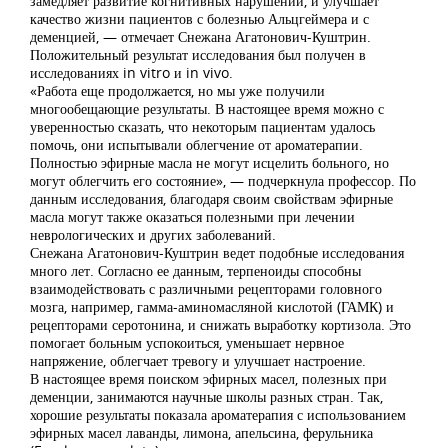
замедляет развитие когнитивных нарушений, и улучшает
качество жизни пациентов с болезнью Альцгеймера и с
деменцией, — отмечает Снежана Агатонович-Куштрин.
Положительный результат исследования был получен в
исследованиях in vitro и in vivo.
«Работа еще продолжается, но мы уже получили
многообещающие результаты. В настоящее время можно с
уверенностью сказать, что некоторым пациентам удалось
помочь, они испытывали облегчение от ароматерапии.
Полностью эфирные масла не могут исцелить больного, но
могут облегчить его состояние», — подчеркнула профессор. По
данным исследования, благодаря своим свойствам эфирные
масла могут также оказаться полезными при лечении
неврологических и других заболеваний.
Снежана Агатонович-Куштрин ведет подобные исследования
много лет. Согласно ее данным, терпеноиды способны
взаимодействовать с различными рецепторами головного
мозга, например, гамма-аминомасляной кислотой (ГАМК) и
рецепторами серотонина, и снижать выработку кортизола. Это
помогает больным успокоиться, уменьшает нервное
напряжение, облегчает тревогу и улучшает настроение.
В настоящее время поиском эфирных масел, полезных при
деменции, занимаются научные школы разных стран. Так,
хорошие результаты показала ароматерапия с использованием
эфирных масел лаванды, лимона, апельсина, ферульника