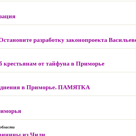
зация
 Остановите разработку законопроекта Васильев
 крестьянам от тайфуна в Приморье
воднения в Приморье. ПАМЯТКА
риморья
 области
свинины из Чили