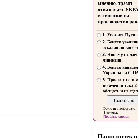
мнению, трамп
отказывает УКР
в лицензии на
производство рак
1. Уважает Путин
2. Боится увелич
эскалацию конфл
3. Никому не дает
лицензии.
4. Боится нападе
Украины на СШ
5. Просто у него 
поведения такая:
обещать и не сдел
Всего проголосовало
1 человек
Прошлые опросы
Наши проект