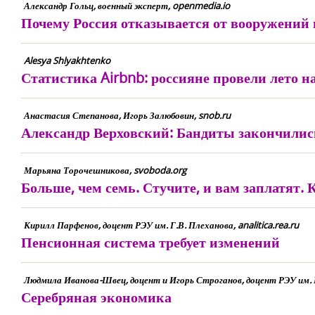
Александр Гольц, военный эксперт, openmedia.io
Почему Россия отказывается от вооружений 
Alesya Shlyakhtenko
Статистика Airbnb: россияне провели лето н
Анастасия Степанова, Игорь Залюбовин, snob.ru
Александр Верховский: Бандиты закончилис
Марьяна Торочешникова, svoboda.org
Больше, чем семь. Стучите, и вам заплатят. 
Кирилл Парфенов, доцент РЭУ им. Г.В. Плеханова, analitica.rea.ru
Пенсионная система требует изменений
Людмила Иванова-Швец, доцент и Игорь Строганов, доцент РЭУ им. Г.В
Серебряная экономика