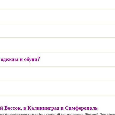
одежды и обуви?
ий Восток, в Калининград и Симферополь
 по фиксированным тарифам дочерней авиакомпании "Россия". Это касае