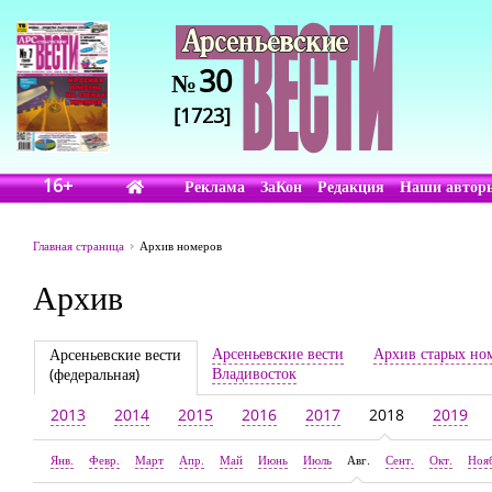
30
№
[1723]
16+
Реклама
ЗаКон
Редакция
Наши автор
Главная страница
Архив номеров
Архив
Арсеньевские вести
Архив старых но
Арсеньевские вести
Владивосток
(федеральная)
2013
2014
2015
2016
2017
2018
2019
Янв.
Февр.
Март
Апр.
Май
Июнь
Июль
Авг.
Сент.
Окт.
Ноя