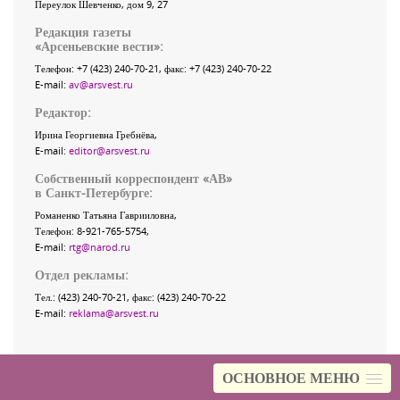
Переулок Шевченко
, дом 9, 27
Редакция газеты
«
Арсеньевские вести
»:
Телефон:
+7 (423) 240-70-21
, факс:
+7 (423) 240-70-22
E-mail:
av@arsvest.ru
Редактор:
Ирина Георгиевна Гребнёва,
E-mail:
editor@arsvest.ru
Собственный корреспондент «АВ»
в Санкт-Петербурге:
Романенко Татьяна Гаврииловна,
Телефон: 8-921-765-5754,
E-mail:
rtg@narod.ru
Отдел рекламы:
Тел.: (423) 240-70-21, факс: (423) 240-70-22
E-mail:
reklama@arsvest.ru
ОСНОВНОЕ МЕНЮ