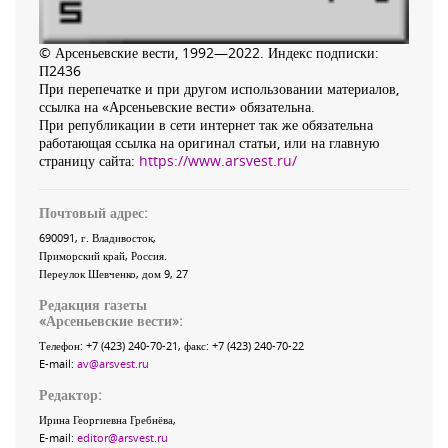
© Арсеньевские вести, 1992—2022. Индекс подписки:
П2436
При перепечатке и при другом использовании материалов,
ссылка на «Арсеньевские вести» обязательна.
При републикации в сети интернет так же обязательна
работающая ссылка на оригинал статьи, или на главную
страницу сайта:
https://www.arsvest.ru/
Почтовый адрес:
690091
, г.
Владивосток
,
Приморский край
,
Россия
.
Переулок Шевченко
, дом 9, 27
Редакция газеты
«
Арсеньевские вести
»:
Телефон:
+7 (423) 240-70-21
, факс:
+7 (423) 240-70-22
E-mail:
av@arsvest.ru
Редактор:
Ирина Георгиевна Гребнёва,
E-mail:
editor@arsvest.ru